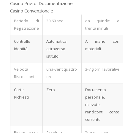
Casino Privi di Documentazione
Casino Convenzionale
Periodo di
30-60 sec
da quindici a
Registrazione
trenta minuti
Controllo
Automatica
A mano con
Identità
attraverso
materiali
istituto
Velocità
una-ventiquattro
3-7 giorni lavorativi
Riscossioni
ore
Carte
Zero
Documento
Richiesti
personale,
ricevute,
rendiconti conto
corrente
Riservatezza
Assoluta
Trasmissione