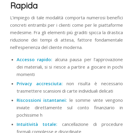
Rapida
L’impiego di tale modalità comporta numerosi benefici
concreti entrambi per i clienti come per le piattaforme
medesime. Fra gli elementi più graditi spicca la drastica
riduzione dei tempi di attesa, fattore fondamentale
nell’esperienza del cliente moderna.
Accesso rapido:
alcuna pausa per l’approvazione
dei materiali, si si riesce a partire a giocare in pochi
momenti
Privacy accresciuta:
non risulta è necessario
trasmettere scansioni di carte individuali delicati
Riscossioni istantanei:
le somme vinte vengono
inviate direttamente sul conto finanziario in
pochissime h
Intuitività totale:
cancellazione di procedure
formali complesse e disordinate