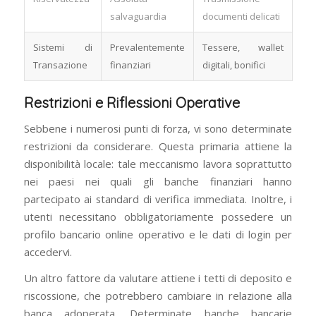
salvaguardia
documenti delicati
Sistemi di
Prevalentemente
Tessere, wallet
Transazione
finanziari
digitali, bonifici
Restrizioni e Riflessioni Operative
Sebbene i numerosi punti di forza, vi sono determinate
restrizioni da considerare. Questa primaria attiene la
disponibilità locale: tale meccanismo lavora soprattutto
nei paesi nei quali gli banche finanziari hanno
partecipato ai standard di verifica immediata. Inoltre, i
utenti necessitano obbligatoriamente possedere un
profilo bancario online operativo e le dati di login per
accedervi.
Un altro fattore da valutare attiene i tetti di deposito e
riscossione, che potrebbero cambiare in relazione alla
banca adoperata. Determinate banche bancarie