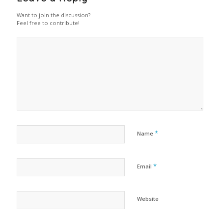
Want to join the discussion?
Feel free to contribute!
*
Name
*
Email
Website