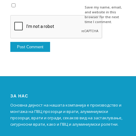
Save my name, email,
and website in this
browser for the next
time I comment.
ЗА НАС
Основна дејност на нашата компанија е производство и
монтажа на ПВЦ прозорци и врати, алуминиумски
прозорци, врати и огради, секаков вид на застаклување,
сигурносни врати, како и ПВЦ и алуминиумски ролетни.