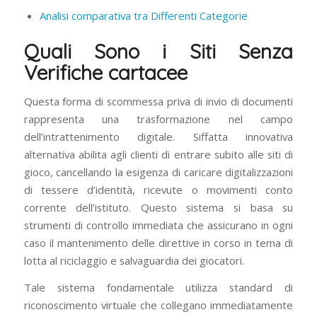
Analisi comparativa tra Differenti Categorie
Quali Sono i Siti Senza
Verifiche cartacee
Questa forma di scommessa priva di invio di documenti
rappresenta una trasformazione nel campo
dell’intrattenimento digitale. Siffatta innovativa
alternativa abilita agli clienti di entrare subito alle siti di
gioco, cancellando la esigenza di caricare digitalizzazioni
di tessere d’identità, ricevute o movimenti conto
corrente dell’istituto. Questo sistema si basa su
strumenti di controllo immediata che assicurano in ogni
caso il mantenimento delle direttive in corso in tema di
lotta al riciclaggio e salvaguardia dei giocatori.
Tale sistema fondamentale utilizza standard di
riconoscimento virtuale che collegano immediatamente