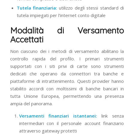
Tutela finanziaria:
utilizzo degli stessi standard di
tutela impiegati per l’internet conto digitale
Modalità di Versamento
Accettati
Non ciascuno dei i metodi di versamento abilitano la
controllo rapida del profilo. I primari strumenti
supportati con i siti privi di carte sono strumenti
dedicati che operano da connettori tra banche e
piattaforme di intrattenimento. Questi provider hanno
stabilito accordi con moltissimi di banche bancari in
tutta Unione Europea, permettendo una presenza
ampia del panorama.
Versamenti finanziari istantanei:
link senza
intermediari con il personale account finanziario
attraverso gateway protetti