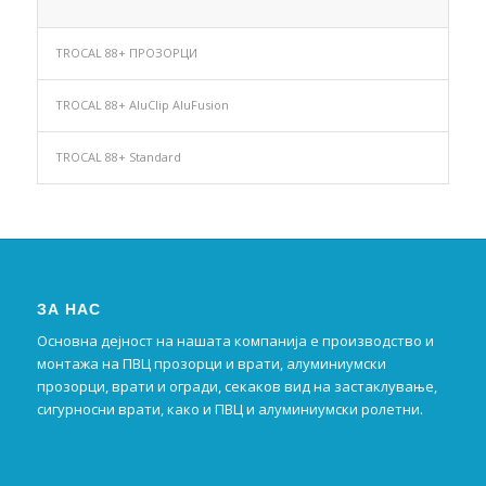
TROCAL 88+ ПРОЗОРЦИ
TROCAL 88+ AluClip AluFusion
TROCAL 88+ Standard
ЗА НАС
Основна дејност на нашата компанија е производство и
монтажа на ПВЦ прозорци и врати, алуминиумски
прозорци, врати и огради, секаков вид на застаклување,
сигурносни врати, како и ПВЦ и алуминиумски ролетни.