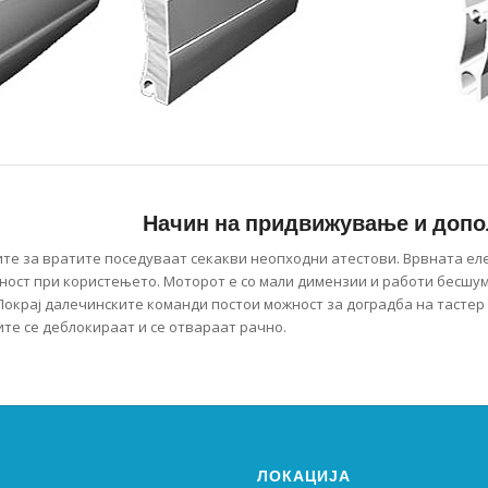
Начин на придвижување и доп
те за вратите поседуваат секакви неопходни атестови. Врвната ел
ност при користењето. Моторот е со мали димензии и работи бесшум
Покрај далечинските команди постои можност за доградба на тастер 
ите се деблокираат и се отвараат рачно.
ЛОКАЦИЈА