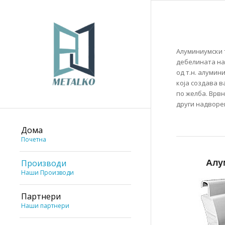
Алуминиумски 
дебелината на
од т.н. алумин
која создава в
по желба. Врв
други надворе
Дома
Почетна
Алу
Производи
Наши Производи
Партнери
Наши партнери