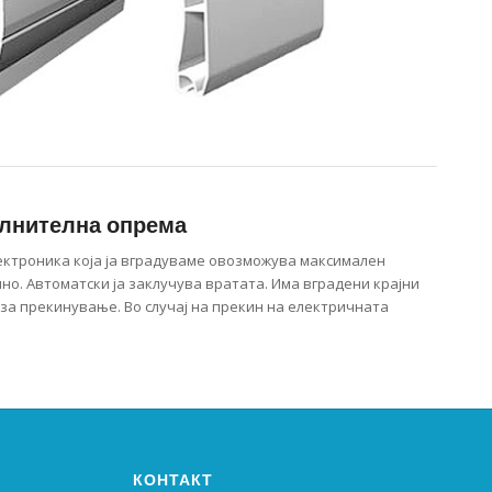
олнителна опрема
ектроника која ја вградуваме овозможува максимален
но. Автоматски ја заклучува вратата. Има вградени крајни
за прекинување. Во случај на прекин на електричната
КОНТАКТ