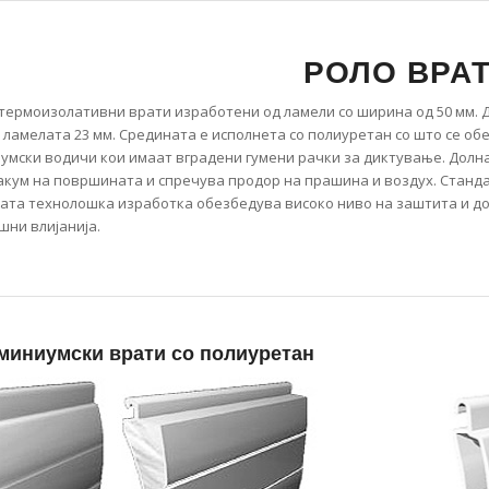
РОЛО ВРА
термоизолативни врати изработени од ламели со ширина од 50 мм. 
 ламелата 23 мм. Средината е исполнета со полиуретан со што се о
иумски водичи кои имаат вградени гумени рачки за диктување. Долна
акум на површината и спречува продор на прашина и воздух. Стандар
ната технолошка изработка обезбедува високо ниво на заштита и дол
шни влијанија.
миниумски врати со полиуретан