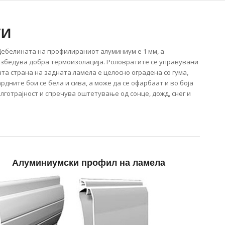
ТИ
Дебелината на профилираниот алуминиум е 1 мм, а
безбедува добра термоизолација. Роловратите се управувани
та страна на задната ламела е целосно оградена со гума,
дните бои се бела и сива, а може да се офарбаат и во боја
готрајност и спречува оштетување од сонце, дожд, снег и
Алуминиумски профил на ламела