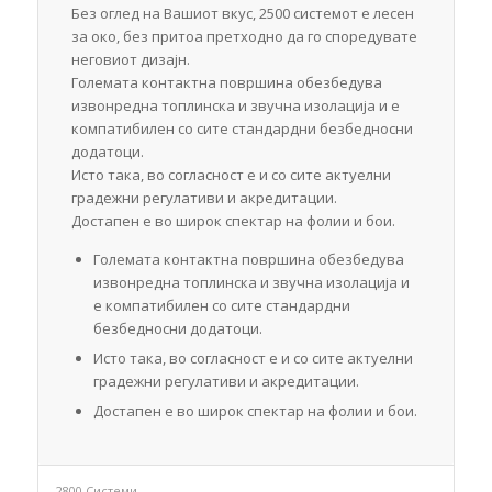
Без оглед на Вашиот вкус, 2500 системот е лесен
за око, без притоа претходно да го споредувате
неговиот дизајн.
Големата контактна површина обезбедува
извонредна топлинска и звучна изолација и е
компатибилен со сите стандардни безбедносни
додатоци.
Исто така, во согласност е и со сите актуелни
градежни регулативи и акредитации.
Достапен е во широк спектар на фолии и бои.
Големата контактна површина обезбедува
извонредна топлинска и звучна изолација и
е компатибилен со сите стандардни
безбедносни додатоци.
Исто така, во согласност е и со сите актуелни
градежни регулативи и акредитации.
Достапен е во широк спектар на фолии и бои.
2800 Системи