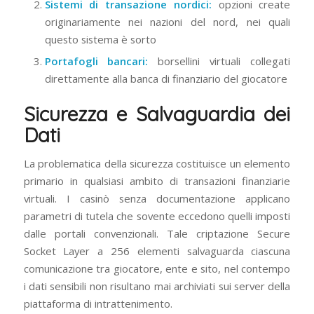
Sistemi di transazione nordici:
opzioni create
originariamente nei nazioni del nord, nei quali
questo sistema è sorto
Portafogli bancari:
borsellini virtuali collegati
direttamente alla banca di finanziario del giocatore
Sicurezza e Salvaguardia dei
Dati
La problematica della sicurezza costituisce un elemento
primario in qualsiasi ambito di transazioni finanziarie
virtuali. I casinò senza documentazione applicano
parametri di tutela che sovente eccedono quelli imposti
dalle portali convenzionali. Tale criptazione Secure
Socket Layer a 256 elementi salvaguarda ciascuna
comunicazione tra giocatore, ente e sito, nel contempo
i dati sensibili non risultano mai archiviati sui server della
piattaforma di intrattenimento.