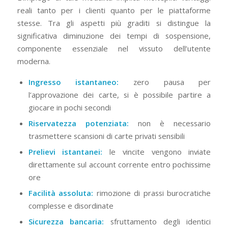
reali tanto per i clienti quanto per le piattaforme
stesse. Tra gli aspetti più graditi si distingue la
significativa diminuzione dei tempi di sospensione,
componente essenziale nel vissuto dell’utente
moderna.
Ingresso istantaneo:
zero pausa per
l’approvazione dei carte, si è possibile partire a
giocare in pochi secondi
Riservatezza potenziata:
non è necessario
trasmettere scansioni di carte privati sensibili
Prelievi istantanei:
le vincite vengono inviate
direttamente sul account corrente entro pochissime
ore
Facilità assoluta:
rimozione di prassi burocratiche
complesse e disordinate
Sicurezza bancaria:
sfruttamento degli identici