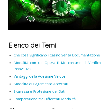
Elenco dei Temi
Che cosa Significano i Casino Senza Documentazione
Modalità con cui Opera il Meccanismo di Verifica
Innovativo
Vantaggi della Adesione Veloce
Modalità di Pagamento Accettati
Sicurezza e Protezione dei Dati
Comparazione tra Differenti Modalità