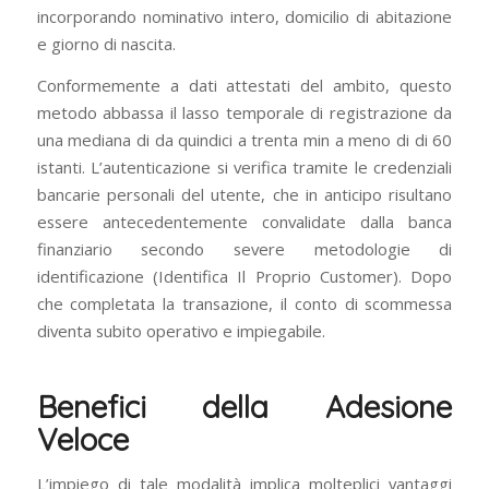
incorporando nominativo intero, domicilio di abitazione
e giorno di nascita.
Conformemente a dati attestati del ambito, questo
metodo abbassa il lasso temporale di registrazione da
una mediana di da quindici a trenta min a meno di di 60
istanti. L’autenticazione si verifica tramite le credenziali
bancarie personali del utente, che in anticipo risultano
essere antecedentemente convalidate dalla banca
finanziario secondo severe metodologie di
identificazione (Identifica Il Proprio Customer). Dopo
che completata la transazione, il conto di scommessa
diventa subito operativo e impiegabile.
Benefici della Adesione
Veloce
L’impiego di tale modalità implica molteplici vantaggi