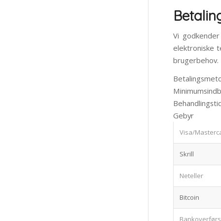
Betalin
Vi godkender 
elektroniske 
brugerbehov.
Betalingsmet
Minimumsindb
Behandlingsti
Gebyr
Visa/Masterc
Skrill
Neteller
Bitcoin
Bankoverførs