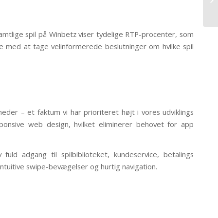
Ka
mtlige spil på Winbetz viser tydelige RTP-procenter, som
 med at tage velinformerede beslutninger om hvilke spil
heder – et faktum vi har prioriteret højt i vores udviklings
ponsive web design, hvilket eliminerer behovet for app
 fuld adgang til spilbiblioteket, kundeservice, betalings
ntuitive swipe-bevægelser og hurtig navigation.