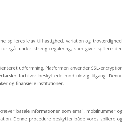
ne spilleres krav til hastighed, variation og troværdighed.
 foregår under streng regulering, som giver spillere den
rorienteret udformning. Platformen anvender SSL-encryption
rførsler forbliver beskyttede mod ulovlig tilgang. Denne
r og finansielle institutioner.
 kræver basale informationer som email, mobilnummer og
ikation. Denne procedure beskytter både vores spillere og