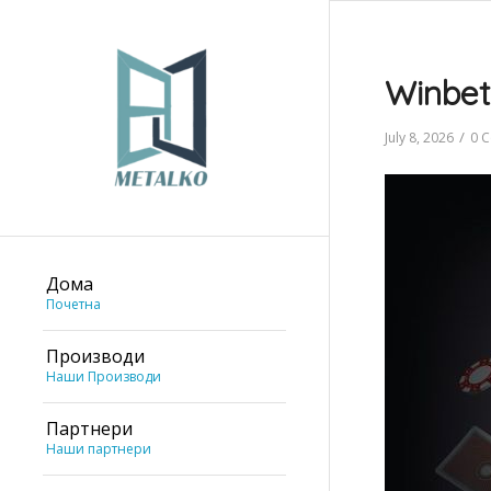
Winbet
/
July 8, 2026
0 
Дома
Почетна
Производи
Наши Производи
Партнери
Наши партнери