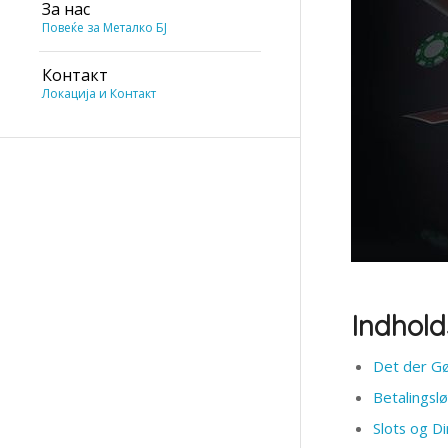
За нас
Повеќе за Металко БЈ
Контакт
Локација и Контакт
Indhold
Det der Gø
Betalingsl
Slots og D