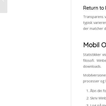
Pelaaminen Kotimaisille Pelaajille
Return to 
Transparens v
typisk varier
der matcher de
Mobil O
Statistikker v
filosofi. Wi
downloads.
Mobilversione
processer og 
Åbn din f
Skriv Wi
Log på me