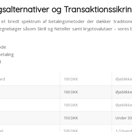
gsalternativer og Transaktionssikri
et bredt spektrum af betalingsmetoder der dækker traditionel
tegnebøger såsom Skrill og Neteller samt kryptovalutaer – vores 
ode
etaling
d
ard
100 DKK
Øjeblikke
100 DKK
Øjeblikke
100 DKK
Øjeblikke
150 DKK
Under 30
el
500 DKK
1-3 hver