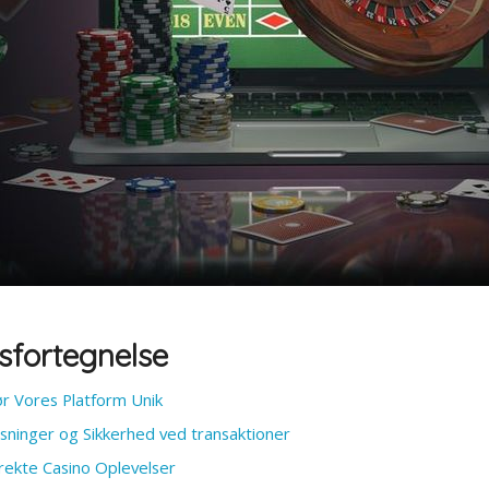
sfortegnelse
r Vores Platform Unik
øsninger og Sikkerhed ved transaktioner
irekte Casino Oplevelser