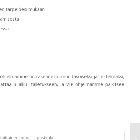
listen tarpeidesi mukaan
tamisesta
eessa
uohjelmamme on rakennettu monitasoiseksi järjestelmäksi,
 kattaa 3 alku- talletukseen, ja VIP-ohjelmamme palkitsee
Wi
ikoittainen bonus, s-postituki