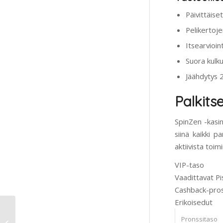
Päivittäiset
Pelikertoj
Itsearvioin
Suora kulku
Jäähdytys 2
Palkits
SpinZen -kasi
siinä kaikki 
aktiivista toim
VIP-taso
Vaadittavat Pi
Cashback-pros
Erikoisedut
Paysafecard Kasino: Úplný Příručka
Pronssitaso