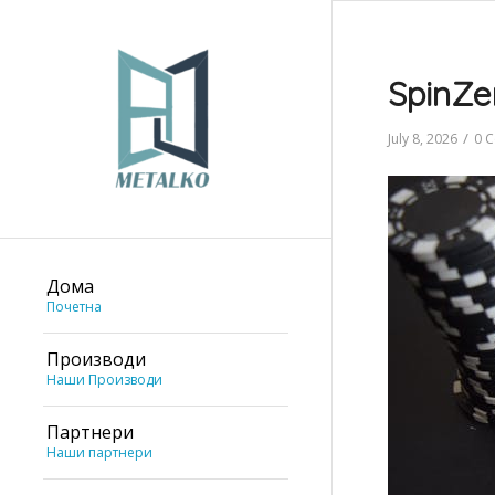
SpinZen
/
July 8, 2026
0 
Дома
Почетна
Производи
Наши Производи
Партнери
Наши партнери