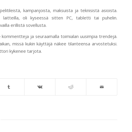
tileistä, kampanjoista, maksuista ja teknisistä asioista.
tteilla, oli kyseessä sitten PC, tabletti tai puhelin.
la erillistä sovellusta.
 kommentteja ja seuraamalla toimialan uusimpia trendejä.
kan, missä kukin käyttäjä näkee tilanteensa arvostetuksi.
tori kykenee tarjota.