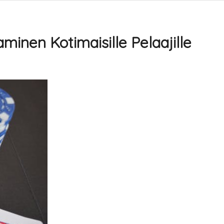
inen Kotimaisille Pelaajille