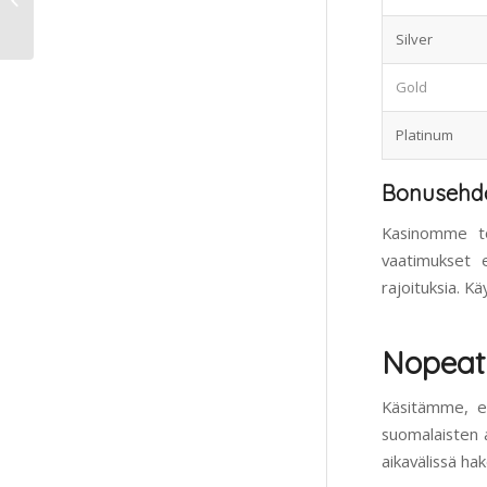
Chráněným Hazardem Online
Silver
Gold
Platinum
Bonusehdo
Kasinomme to
vaatimukset e
rajoituksia. K
Nopeat 
Käsitämme, et
suomalaisten a
aikavälissä h