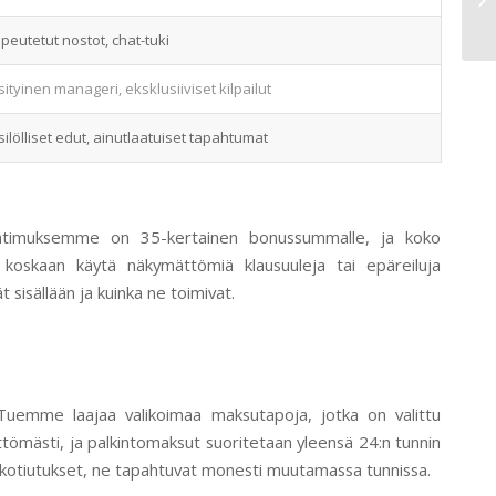
Sy
peutetut nostot, chat-tuki
sityinen manageri, eksklusiiviset kilpailut
silölliset edut, ainutlaatuiset tapahtumat
vaatimuksemme on 35-kertainen bonussummalle, ja koko
e koskaan käytä näkymättömiä klausuuleja tai epäreiluja
 sisällään ja kuinka ne toimivat.
Tuemme laajaa valikoimaa maksutapoja, jotka on valittu
ittömästi, ja palkintomaksut suoritetaan yleensä 24:n tunnin
kotiutukset, ne tapahtuvat monesti muutamassa tunnissa.