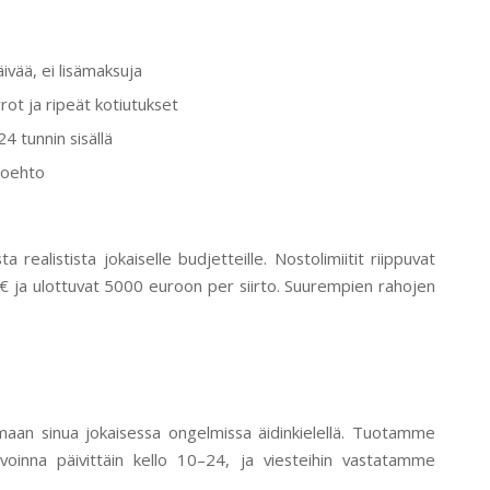
ivää, ei lisämaksuja
rot ja ripeät kotiutukset
4 tunnin sisällä
htoehto
ealistista jokaiselle budjetteille. Nostolimiitit riippuvat
n € ja ulottuvat 5000 euroon per siirto. Suurempien rahojen
emaan sinua jokaisessa ongelmissa äidinkielellä. Tuotamme
avoinna päivittäin kello 10–24, ja viesteihin vastatamme