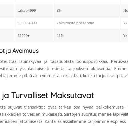
tuhat-4999
8%
No
5000-14999
kaksitoista prosenttia
Yk
15000+
15%
Yk
t ja Avoimuus
teuttaa läpinäkyvää ja tasapuolista bonuspolitiikkaa. Perus
sitetään yksinkertaisesti edeltä tarjouksen aktivointia. Emm
äyttäjiemme pitää aina ymmärtää eksaktisti, kuinka tarjoukset pitävät
ja Turvalliset Maksutavat
tä sujuvat transaktiot ovat tärkeä osa hyvää pelikokemusta. 
siakkaiden toiveiden mukaisesti. Siirtojen suoritus menee läpi väl
akemuksen jättämisestä. Kanta-asiakkaillemme tarjoamme express-