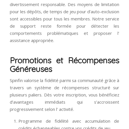
divertissement responsable. Des moyens de limitation
pour les dépôts, de temps de jeu pour d’auto-exclusion
sont accessibles pour tous les membres. Notre service
de support reste formée pour détecter les
comportements problématiques et proposer l’
assistance appropriée.
Promotions et Récompenses
Généreuses
Spinfin valorise la fidélité parmi sa communauté grâce à
travers un système de récompenses structuré sur
plusieurs paliers. Dès votre inscription, vous bénéficiez
d’avantages immédiats qui s’accroissent
progressivement selon l’ activité.
Programme de fidélité avec accumulation de
crédits échangeables contre vos crédits de jeu