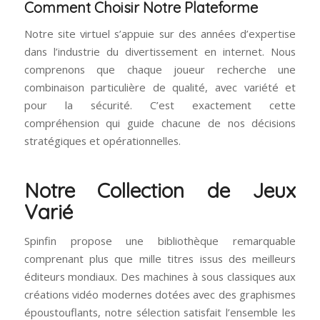
Comment Choisir Notre Plateforme
Notre site virtuel s’appuie sur des années d’expertise
dans l’industrie du divertissement en internet. Nous
comprenons que chaque joueur recherche une
combinaison particulière de qualité, avec variété et
pour la sécurité. C’est exactement cette
compréhension qui guide chacune de nos décisions
stratégiques et opérationnelles.
Notre Collection de Jeux
Varié
Spinfin propose une bibliothèque remarquable
comprenant plus que mille titres issus des meilleurs
éditeurs mondiaux. Des machines à sous classiques aux
créations vidéo modernes dotées avec des graphismes
époustouflants, notre sélection satisfait l’ensemble les