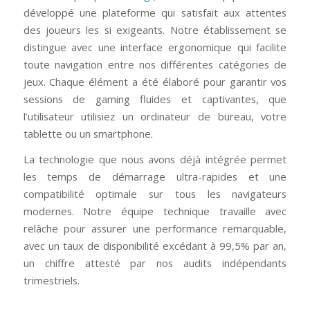
développé une plateforme qui satisfait aux attentes
des joueurs les si exigeants. Notre établissement se
distingue avec une interface ergonomique qui facilite
toute navigation entre nos différentes catégories de
jeux. Chaque élément a été élaboré pour garantir vos
sessions de gaming fluides et captivantes, que
l’utilisateur utilisiez un ordinateur de bureau, votre
tablette ou un smartphone.
La technologie que nous avons déjà intégrée permet
les temps de démarrage ultra-rapides et une
compatibilité optimale sur tous les navigateurs
modernes. Notre équipe technique travaille avec
relâche pour assurer une performance remarquable,
avec un taux de disponibilité excédant à 99,5% par an,
un chiffre attesté par nos audits indépendants
trimestriels.