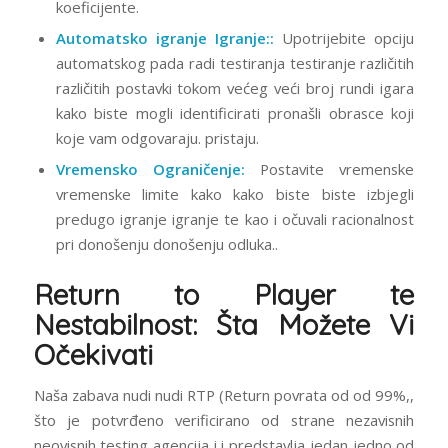
koeficijente.
Automatsko igranje Igranje::
Upotrijebite opciju
automatskog pada radi testiranja testiranje različitih
različitih postavki tokom većeg veći broj rundi igara
kako biste mogli identificirati pronašli obrasce koji
koje vam odgovaraju. pristaju.
Vremensko Ograničenje:
Postavite vremenske
vremenske limite kako kako biste biste izbjegli
predugo igranje igranje te kao i očuvali racionalnost
pri donošenju donošenju odluka..
Return to Player te
Nestabilnost: Šta Možete Vi
Očekivati
Naša zabava nudi nudi RTP (Return povrata od od 99%,,
što je potvrđeno verificirano od strane nezavisnih
neovisnih testing agencija i i predstavlja jedan jedno od