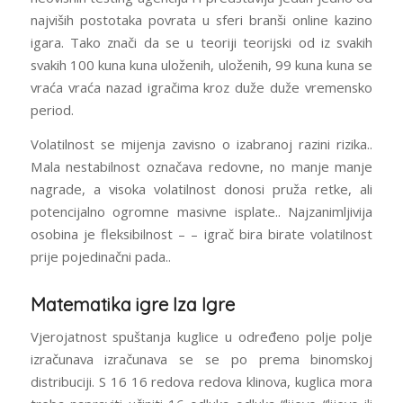
najviših postotaka povrata u sferi branši online kazino
igara. Tako znači da se u teoriji teorijski od iz svakih
svakih 100 kuna kuna uloženih, uloženih, 99 kuna kunа se
vraća vraća nazad igračima kroz duže duže vremensko
period.
Volatilnost se mijenja zavisno o izabranoj razini rizika..
Mala nestabilnost označava redovne, no manje manje
nagrade, a visoka volatilnost donosi pruža retke, ali
potencijalno ogromne masivne isplate.. Najzanimljivija
osobina je fleksibilnost – – igrač bira birate volatilnost
prije pojedinačni pada..
Matematika igre Iza Igre
Vjerojatnost spuštanja kuglice u određeno polje polje
izračunava izračunava se se po prema binomskoj
distribuciji. S 16 16 redova redova klinova, kuglica mora