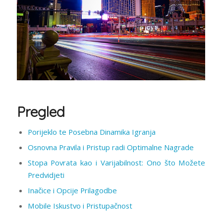
Pregled
Porijeklo te Posebna Dinamika Igranja
Osnovna Pravila i Pristup radi Optimalne Nagrade
Stopa Povrata kao i Varijabilnost: Ono što Možete
Predvidjeti
Inačice i Opcije Prilagodbe
Mobile Iskustvo i Pristupačnost