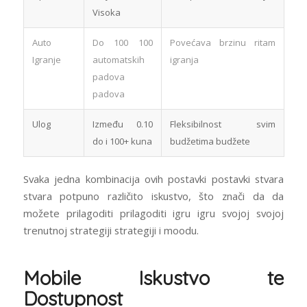
Visoka
Auto
Do 100 100
Povećava brzinu ritam
Igranje
automatskih
igranja
padova
padova
Ulog
Između 0.10
Fleksibilnost svim
do i 100+ kuna
budžetima budžete
Svaka jedna kombinacija ovih postavki postavki stvara
stvara potpuno različito iskustvo, što znači da da
možete prilagoditi prilagoditi igru igru svojoj svojoj
trenutnoj strategiji strategiji i moodu.
Mobile Iskustvo te
Dostupnost