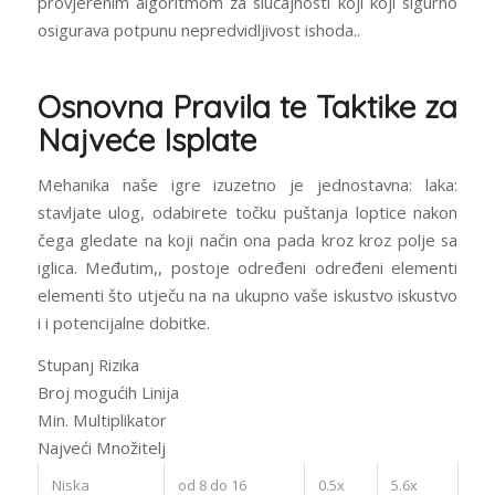
provjerenim algoritmom za slučajnosti koji koji sigurno
osigurava potpunu nepredvidljivost ishoda..
Osnovna Pravila te Taktike za
Najveće Isplate
Mehanika naše igre izuzetno je jednostavna: laka:
stavljate ulog, odabirete točku puštanja loptice nakon
čega gledate na koji način ona pada kroz kroz polje sa
iglica. Međutim,, postoje određeni određeni elementi
elementi što utječu na na ukupno vaše iskustvo iskustvo
i i potencijalne dobitke.
Stupanj Rizika
Broj mogućih Linija
Min. Multiplikator
Najveći Množitelj
Niska
od 8 do 16
0.5x
5.6x