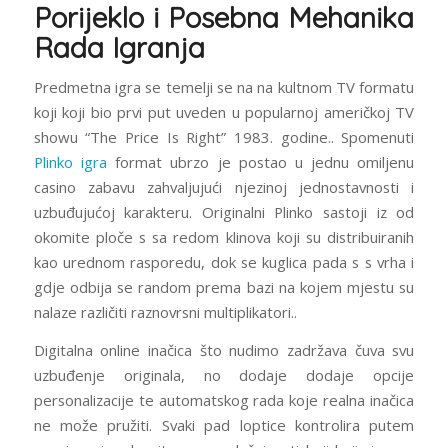
Porijeklo i Posebna Mehanika
Rada Igranja
Predmetna igra se temelji se na na kultnom TV formatu
koji koji bio prvi put uveden u popularnoj američkoj TV
showu “The Price Is Right” 1983. godine.. Spomenuti
Plinko igra
format ubrzo je postao u jednu omiljenu
casino zabavu zahvaljujući njezinoj jednostavnosti i
uzbuđujućoj karakteru. Originalni Plinko sastoji iz od
okomite ploče s sa redom klinova koji su distribuiranih
kao urednom rasporedu, dok se kuglica pada s s vrha i
gdje odbija se random prema bazi na kojem mjestu su
nalaze različiti raznovrsni multiplikatori..
Digitalna online inačica što nudimo zadržava čuva svu
uzbuđenje originala, no dodaje dodaje opcije
personalizacije te automatskog rada koje realna inačica
ne može pružiti. Svaki pad loptice kontrolira putem