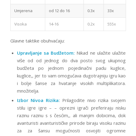
Umjerena
od 12 do 16
0.3x
33x
Visoka
14-16
0.2x
555x
Glavne taktike obuhvaćaju:
Upravljanje sa Budžetom:
Nikad ne ulažite ulažite
više od od jednog do dva posto svog ukupnog
budžeta po jednom pojedinačni padu kuglice,
kuglice,, jer to vam omogućava dugotrajniju igru kao
i bolje šanse za hvatanje visokih multiplikatora.
množitelja.
Izbor Nivoa Rizika:
Prilagodite nivo rizika svojem
stilu igre igre – – oprezni igrači preferiraju nisku
razinu razinu s s česćim,, ali manjim dobicima, dok
avanturisti avanturističke prirode biraju visoku razinu
za za šansu mogućnosti osvojiti ogromne