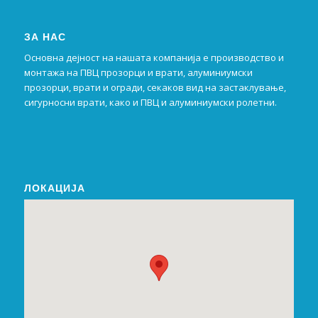
ЗА НАС
Основна дејност на нашата компанија е производство и
монтажа на ПВЦ прозорци и врати, алуминиумски
прозорци, врати и огради, секаков вид на застаклување,
сигурносни врати, како и ПВЦ и алуминиумски ролетни.
ЛОКАЦИЈА