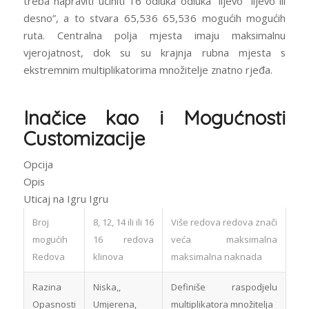
treba napraviti učiniti 16 odluka odluka “lijevo “lijevo ili
desno”, a to stvara 65,536 65,536 mogućih mogućih
ruta. Centralna polja mjesta imaju maksimalnu
vjerojatnost, dok su su krajnja rubna mjesta s
ekstremnim multiplikatorima množitelje znatno rjeđa.
Inačice kao i Mogućnosti
Customizacije
Opcija
Opis
Uticaj na Igru Igru
Broj
8, 12, 14 ili ili 16
Više redova redova znači
mogućih
16 redova
veća maksimalna
Redova
klinova
maksimalna naknada
Razina
Niska,,
Definiše raspodjelu
Opasnosti
Umjerena,
multiplikatora množitelja