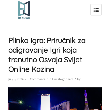
Plinko Igra: Priručnik za
odigravanje Igri koja
trenutno Osvaja Svijet
Online Kazina
/
/
/
July 8, 2026
0 Comments
in
Uncategorized
by