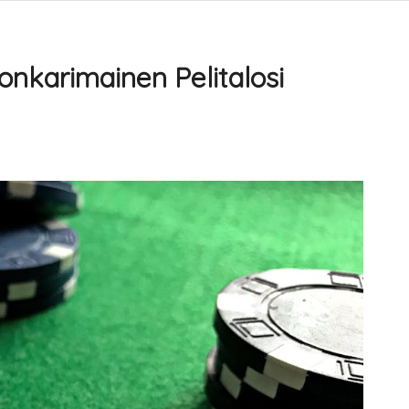
onkarimainen Pelitalosi