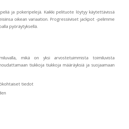
peliä ja pokeripelejä. Kaikki pelituote löytyy käytettävissä
eisiinsa oikean variaation. Progressiiviset jackpot -pelimme
oalla pyöräytyksellä.
uvalla, mikä on yksi arvostetuimmista toimiluvista
 noudattamaan tiukkoja tiukkoja määräyksiä ja suojaamaan
lökohtaiset tiedot
den