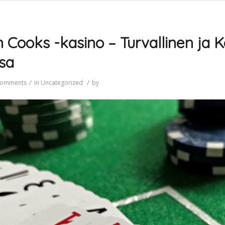
 Cooks -kasino – Turvallinen ja K
sa
/
/
Comments
in
Uncategorized
by