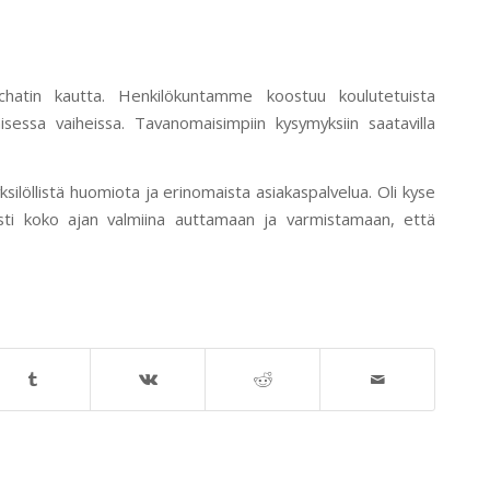
chatin kautta. Henkilökuntamme koostuu koulutetuista
sessa vaiheissa. Tavanomaisimpiin kysymyksiin saatavilla
silöllistä huomiota ja erinomaista asiakaspalvelua. Oli kyse
sti koko ajan valmiina auttamaan ja varmistamaan, että