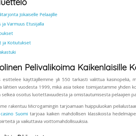
luettelo
itarjonta Jokaiselle Pelaajille
s ja Varmuus Etusijalla
oukset
 ja Kotiutukset
akastuki
linen Pelivalikoima Kaikenlaisille Kä
 esittelee käyttäjillemme yli 550 tarkasti valittua kasinopeliä, 
lla lähtien vuodesta 1999, mikä asia tekee toimijastamme yhden k
selkeä osoitus luotettavuudesta ja omistautumisesta pelaajien pa
me rakentuu Microgamingin tarjoamaan huippuluokan pelialustaan, j
 casino Suomi
tarjoaa kaiken mahdollisen klassikoista hedelmäpelei
iirteitä ja vaikuttavia voittomahdollisuuksia.