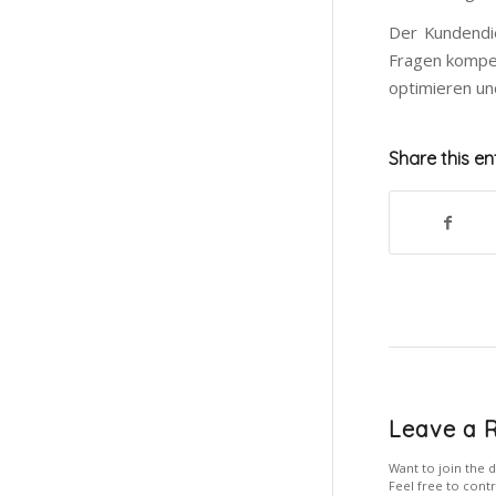
Der Kundendi
Fragen kompet
optimieren und
Share this en
Leave a 
Want to join the d
Feel free to contr