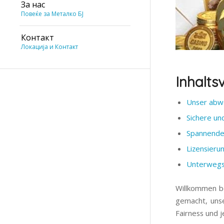
За нас
Повеќе за Металко БЈ
Контакт
Локација и Контакт
Inhalts
Unser abwe
Sichere un
Spannende 
Lizensieru
Unterwegs-
Willkommen 
gemacht, unse
Fairness und j