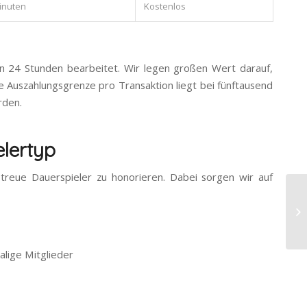
inuten
Kostenlos
on 24 Stunden bearbeitet. Wir legen großen Wert darauf,
 Auszahlungsgrenze pro Transaktion liegt bei fünftausend
rden.
lertyp
reue Dauerspieler zu honorieren. Dabei sorgen wir auf
Sp
Ee
Go
lige Mitglieder