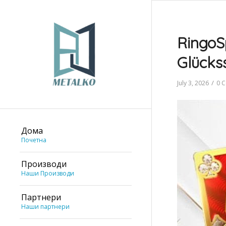
RingoSp
Glücks
/
July 3, 2026
0 
Дома
Почетна
Производи
Наши Производи
Партнери
Наши партнери