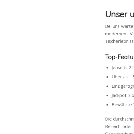
Unser u
Bei uns warte
modernen Vid
Tischerlebniss
Top-Featu
Jenseits 2
Über als 1
Einzigartig
Jackpot-Slo
Bewährte T
Die durchschni
Bereich oder 
Organisationen