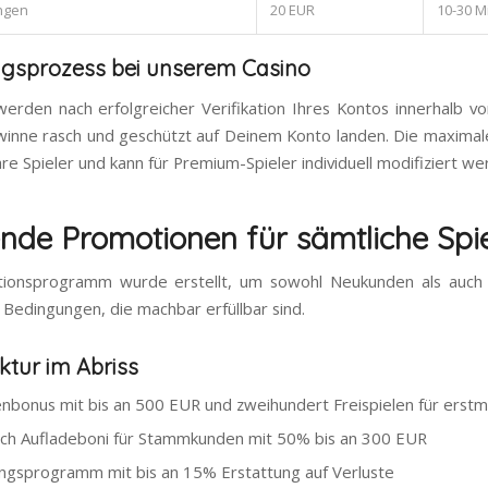
ngen
20 EUR
10-30 M
gsprozess bei unserem Casino
rden nach erfolgreicher Verifikation Ihres Kontos innerhalb v
inne rasch und geschützt auf Deinem Konto landen. Die maximale
re Spieler und kann für Premium-Spieler individuell modifiziert we
de Promotionen für sämtliche Spie
ionsprogramm wurde erstellt, um sowohl Neukunden als auch t
edingungen, die machbar erfüllbar sind.
ktur im Abriss
bonus mit bis an 500 EUR und zweihundert Freispielen für erstma
ch Aufladeboni für Stammkunden mit 50% bis an 300 EUR
ngsprogramm mit bis an 15% Erstattung auf Verluste