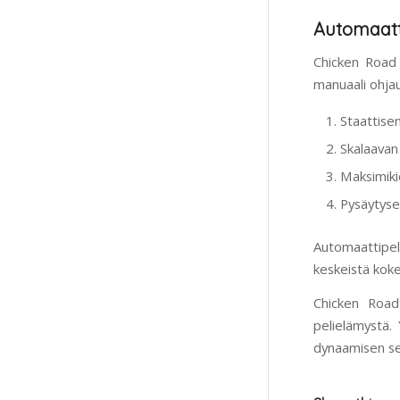
Automaatt
Chicken Road 
manuaali ohjau
Staattise
Skalaavan
Maksimiki
Pysäytyse
Automaattipel
keskeistä kok
Chicken Road 
pelielämystä.
dynaamisen se