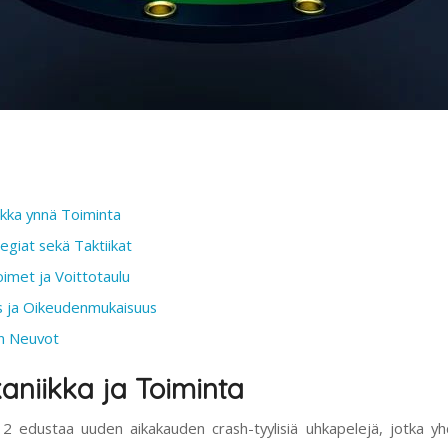
ikka ynnä Toiminta
egiat sekä Taktiikat
oimet ja Voittotaulu
us ja Oikeudenmukaisuus
n Neuvot
aniikka ja Toiminta
2 edustaa uuden aikakauden crash-tyylisiä uhkapelejä, jotka yh