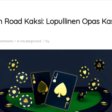
n Road Kaksi: Lopullinen Opas Ka
/
/
Comments
in
Uncategorized
by