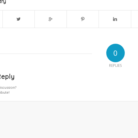
try
0
REPLIES
Reply
iscussion?
ibute!