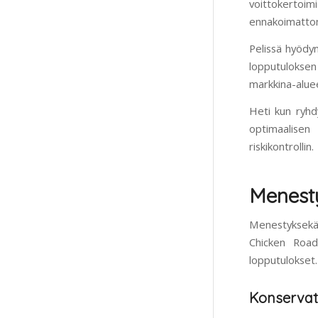
voittokertoi
ennakoimattom
Pelissä hyödy
lopputuloksen
markkina-aluee
Heti kun ryh
optimaalisen 
riskikontrollin.
Menesty
Menestyksekäs
Chicken Road
lopputulokset.
Konservat