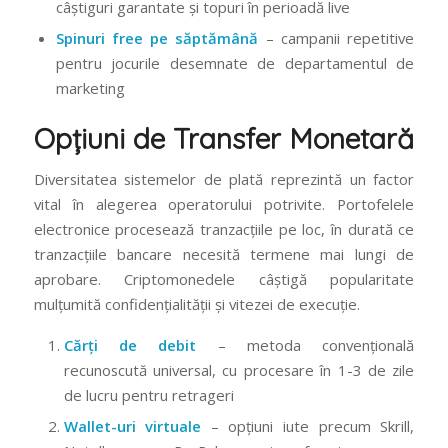
câștiguri garantate și topuri în perioadă live
Spinuri free pe săptămână
– campanii repetitive
pentru jocurile desemnate de departamentul de
marketing
Opțiuni de Transfer Monetară
Diversitatea sistemelor de plată reprezintă un factor
vital în alegerea operatorului potrivite. Portofelele
electronice procesează tranzacțiile pe loc, în durată ce
tranzacțiile bancare necesită termene mai lungi de
aprobare. Criptomonedele câștigă popularitate
mulțumită confidențialității și vitezei de execuție.
Cărți de debit
– metoda convențională
recunoscută universal, cu procesare în 1-3 de zile
de lucru pentru retrageri
Wallet-uri virtuale
– opțiuni iute precum Skrill,