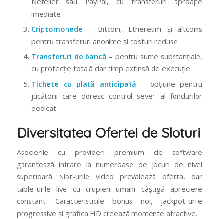
Neteller sau PayPal, cu transferuri aproape
imediate
Criptomonede
– Bitcoin, Ethereum și altcoins
pentru transferuri anonime și costuri reduse
Transferuri de bancă
– pentru sume substanțiale,
cu protecție totală dar timp extinsă de execuție
Tichete cu plată anticipată
– opțiune pentru
jucătorii care doresc control sever al fondurilor
dedicat
Diversitatea Ofertei de Sloturi
Asocierile cu provideri premium de software
garantează intrare la numeroase de jocuri de nivel
superioară. Slot-urile video prevalează oferta, dar
table-urile live cu crupieri umani câștigă apreciere
constant. Caracteristicile bonus noi, jackpot-urile
progressive și grafica HD creează momente atractive.