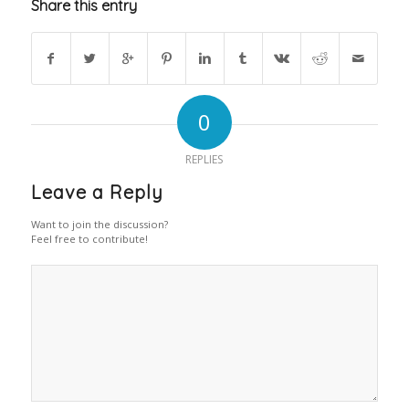
Share this entry
0
REPLIES
Leave a Reply
Want to join the discussion?
Feel free to contribute!