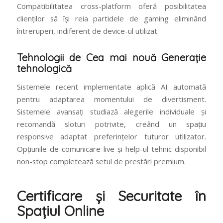
Compatibilitatea cross-platform oferă posibilitatea
clienților să își reia partidele de gaming eliminând
întreruperi, indiferent de device-ul utilizat.
Tehnologii de Cea mai nouă Generație
tehnologică
Sistemele recent implementate aplică AI automată
pentru adaptarea momentului de divertisment.
Sistemele avansați studiază alegerile individuale și
recomandă sloturi potrivite, creând un spațiu
responsive adaptat preferințelor tuturor utilizator.
Opțiunile de comunicare live și help-ul tehnic disponibil
non-stop completează setul de prestări premium.
Certificare și Securitate în
Spațiul Online