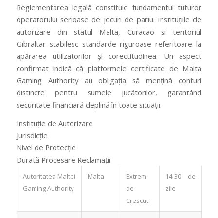
Reglementarea legală constituie fundamentul tuturor
operatorului serioase de jocuri de pariu. Instituțiile de
autorizare din statul Malta, Curacao și teritoriul
Gibraltar stabilesc standarde riguroase referitoare la
apărarea utilizatorilor și corectitudinea. Un aspect
confirmat indică că platformele certificate de Malta
Gaming Authority au obligația să mențină conturi
distincte pentru sumele jucătorilor, garantând
securitate financiară deplină în toate situații.
Instituție de Autorizare
Jurisdicție
Nivel de Protecție
Durată Procesare Reclamații
Autoritatea Maltei
Malta
Extrem
14-30 de
Gaming Authority
de
zile
Crescut