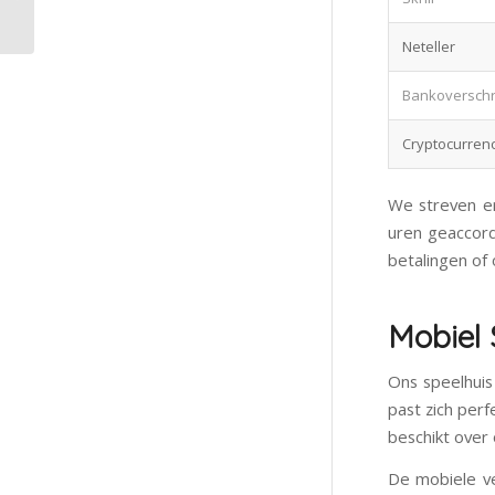
Casino Er...
Neteller
Bankoverschri
Cryptocurren
We streven er
uren geaccord
betalingen of
Mobiel 
Ons speelhuis
past zich perf
beschikt over 
De mobiele ve