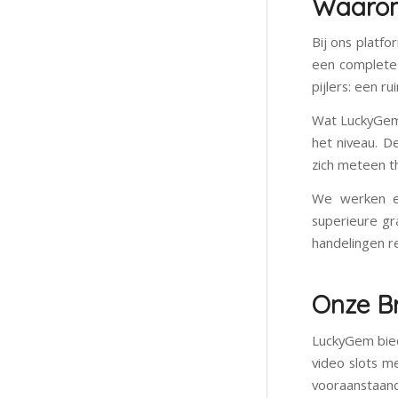
Waarom
Bij ons platf
een complete 
pijlers: een r
Wat LuckyGem 
het niveau. 
zich meteen th
We werken en
superieure gr
handelingen r
Onze Br
LuckyGem bied
video slots m
vooraanstaand