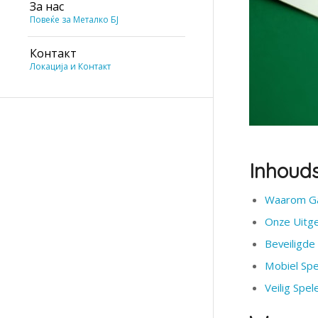
За нас
Повеќе за Металко БЈ
Контакт
Локација и Контакт
Inhoud
Waarom Ga
Onze Uitge
Beveiligde
Mobiel Spe
Veilig Spel