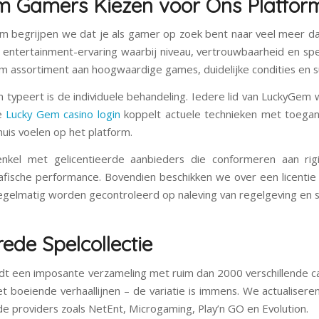
 Gamers Kiezen voor Ons Platfor
orm begrijpen we dat je als gamer op zoek bent naar veel meer da
entertainment-ervaring waarbij niveau, vertrouwbaarheid en spe
uim assortiment aan hoogwaardige games, duidelijke condities en s
typeert is de individuele behandeling. Iedere lid van LuckyGe
De
Lucky Gem casino login
koppelt actuele technieken met toegan
uis voelen op het platform.
kel met gelicentieerde aanbieders die conformeren aan rigid
afische performance. Bovendien beschikken we over een licentie 
egelmatig worden gecontroleerd op naleving van regelgeving en 
ede Spelcollectie
t een imposante verzameling met ruim dan 2000 verschillende cas
et boeiende verhaallijnen – de variatie is immens. We actualisere
e providers zoals NetEnt, Microgaming, Play’n GO en Evolution.