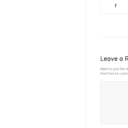
Leave a 
Want to join the d
Feel free to contr