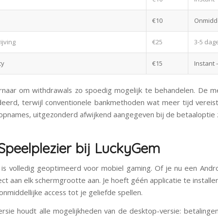
€10
Onmiddel
jving
€25
3-5 dag
cy
€15
Instant 
naar om withdrawals zo spoedig mogelijk te behandelen. De me
eerd, terwijl conventionele bankmethoden wat meer tijd verei
 opnames, uitgezonderd afwijkend aangegeven bij de betaaloptie z
Speelplezier bij LuckyGem
 is volledig geoptimeerd voor mobiel gaming. Of je nu een Androi
ect aan elk schermgrootte aan. Je hoeft géén applicatie te instal
onmiddellijke access tot je geliefde spellen.
rsie houdt alle mogelijkheden van de desktop-versie: betalinge