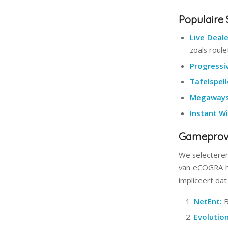
Populaire
Live Deal
zoals roul
Progressiv
Tafelspell
Megaways 
Instant W
Gameprovi
We selecteren
van eCOGRA he
impliceert da
NetEnt:
B
Evolutio