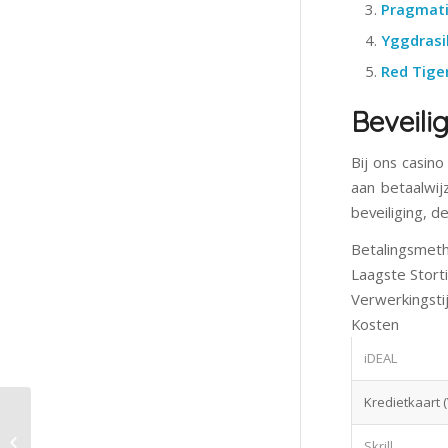
Pragmati
Yggdrasil
Red Tiger
Beveili
Bij ons casin
aan betaalwij
beveiliging, d
Betalingsmet
Laagste Stort
Verwerkingst
Kosten
iDEAL
Kredietkaart 
Gransino Casino: Een Diepgaande
Analyse betreffende Onze Digitale
Skrill