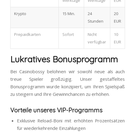
Werktage
Werktage
EUR
Krypto
15 Min.
24
20
Stunden
EUR
Prepaidkarten
Sofort
Nicht
10
verfügbar
EUR
Lukratives Bonusprogramm
Bei Casinobossy belohnen wir sowohl neue als auch
treue Spieler großzügig. Unser gestaffeltes
Bonusprogramm wurde konzipiert, um Ihren Spielspaß
zu steigern und Ihre Gewinnchancen zu erhöhen.
Vorteile unseres VIP-Programms
Exklusive Reload-Boni mit erhöhten Prozentsätzen
für wiederkehrende Einzahlungen