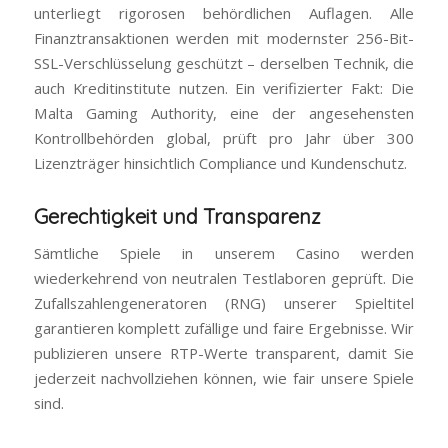
unterliegt rigorosen behördlichen Auflagen. Alle
Finanztransaktionen werden mit modernster 256-Bit-
SSL-Verschlüsselung geschützt – derselben Technik, die
auch Kreditinstitute nutzen. Ein verifizierter Fakt: Die
Malta Gaming Authority, eine der angesehensten
Kontrollbehörden global, prüft pro Jahr über 300
Lizenzträger hinsichtlich Compliance und Kundenschutz.
Gerechtigkeit und Transparenz
Sämtliche Spiele in unserem Casino werden
wiederkehrend von neutralen Testlaboren geprüft. Die
Zufallszahlengeneratoren (RNG) unserer Spieltitel
garantieren komplett zufällige und faire Ergebnisse. Wir
publizieren unsere RTP-Werte transparent, damit Sie
jederzeit nachvollziehen können, wie fair unsere Spiele
sind.