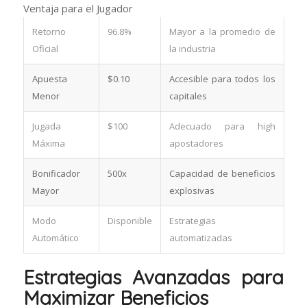
Ventaja para el Jugador
Retorno
96.8%
Mayor a la promedio de
Oficial
la industria
Apuesta
$0.10
Accesible para todos los
Menor
capitales
Jugada
$100
Adecuado para high
Máxima
apostadores
Bonificador
500x
Capacidad de beneficios
Mayor
explosivas
Modo
Disponible
Estrategias
Automático
automatizadas
Estrategias Avanzadas para
Maximizar Beneficios