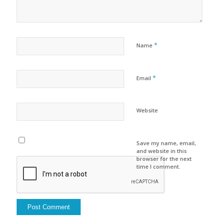
*
Name
*
Email
Website
Save my name, email,
and website in this
browser for the next
time I comment.