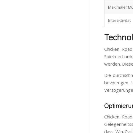
Maximaler Mul
Interaktivität
Technol
Chicken Road
Spielmechanik
werden. Diese
Die durchschn
bevorzugen. 
Verzögerungen 
Optimierun
Chicken Road 
Gelegenheitss
dass Win-Cyc