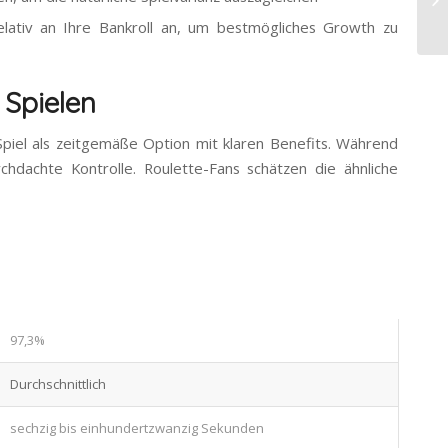
Gi
lativ an Ihre Bankroll an, um bestmögliches Growth zu
 Spielen
 Spiel als zeitgemäße Option mit klaren Benefits. Während
urchdachte Kontrolle. Roulette-Fans schätzen die ähnliche
97,3%
Durchschnittlich
sechzig bis einhundertzwanzig Sekunden