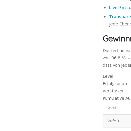
Live-Ents
Transpare
jede Ebene
Gewinn
Die rechneris
von 96,8 % – 
dass von jede
Level
Erfolgsquote
Verstärker
Kumulative Au
Level 1
Stufe 3