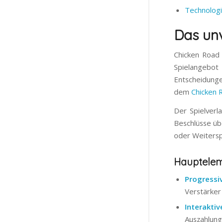
Technologi
Das un
Chicken Road 
Spielangebot
Entscheidunge
dem
Chicken 
Der Spielverl
Beschlüsse üb
oder Weiterspi
Hauptelem
Progressiv
Verstärker
Interakti
Auszahlun