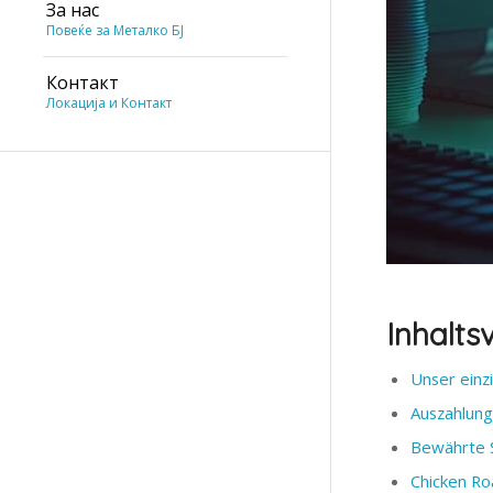
За нас
Повеќе за Металко БЈ
Контакт
Локација и Контакт
Inhalts
Unser einz
Auszahlun
Bewährte S
Chicken Roa