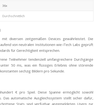
36x
Durchschnittlich
n
t mit diversen zeitgemäßen Devices gewährleistet. Die
aufend von neutralen Institutionen wie iTech Labs geprüft
ndards für Gerechtigkeit entsprechen.
ahrene Teilnehmer tendenziell umfangreichere Durchgänge
 unter 50 ms, was ein flüssiges Erlebnis ohne störende
i konstanten sechzig Bildern pro Sekunde.
einhundert € pro Spiel. Diese Spanne ermöglicht sowohl
s. Das automatische Ausgleichssystem stellt sicher dafür,
schrittene Stats sind verfügbar angemeldeten Usern zur