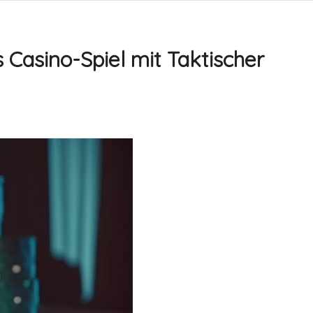
Casino-Spiel mit Taktischer