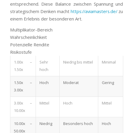
entsprechend. Diese Balance zwischen Spannung und
strategischem Denken macht
https://aviamasters.de/
zu
einem Erlebnis der besonderen Art.
Multiplikator-Bereich
Wahrscheinlichkeit
Potenzielle Rendite
Risikostufe
1.00x –
Sehr
Niedrig bis mittel
Minimal
1.50x
hoch
1.50x –
Hoch
Moderat
Gering
3.00x
3.00x –
Mittel
Hoch
Mittel
10.00x
10.00x –
Niedrig
Besonders hoch
Hoch
50.00x