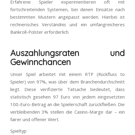
Erfahrene Spieler experimentieren oft mit
fortschreitenden Systemen, bei denen Einsätze nach
bestimmten Mustern angepasst werden. Hierbei ist
rechnerisches Verständnis und ein umfangreicheres
Bankroll-Polster erforderlich.
Auszahlungsraten und
Gewinnchancen
Unser Spiel arbeitet mit einem RTP (Rückfluss to
Spieler) von 97%, was über dem Branchendurchschnitt
liegt. Diese verifizierte Tatsache bedeutet, dass
statistisch gesehen 97 Euro von jedem eingesetzten
100-Euro-Betrag an die Spielerschaft zurückfließen. Die
verbleibenden 3% stellen die Casino-Marge dar – ein
fairer und offener Wert.
Spieltyp