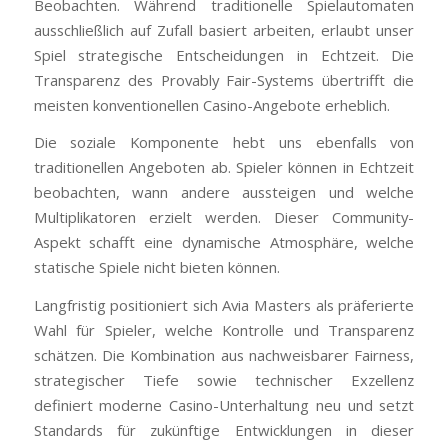
Beobachten. Während traditionelle Spielautomaten
ausschließlich auf Zufall basiert arbeiten, erlaubt unser
Spiel strategische Entscheidungen in Echtzeit. Die
Transparenz des Provably Fair-Systems übertrifft die
meisten konventionellen Casino-Angebote erheblich.
Die soziale Komponente hebt uns ebenfalls von
traditionellen Angeboten ab. Spieler können in Echtzeit
beobachten, wann andere aussteigen und welche
Multiplikatoren erzielt werden. Dieser Community-
Aspekt schafft eine dynamische Atmosphäre, welche
statische Spiele nicht bieten können.
Langfristig positioniert sich Avia Masters als präferierte
Wahl für Spieler, welche Kontrolle und Transparenz
schätzen. Die Kombination aus nachweisbarer Fairness,
strategischer Tiefe sowie technischer Exzellenz
definiert moderne Casino-Unterhaltung neu und setzt
Standards für zukünftige Entwicklungen in dieser