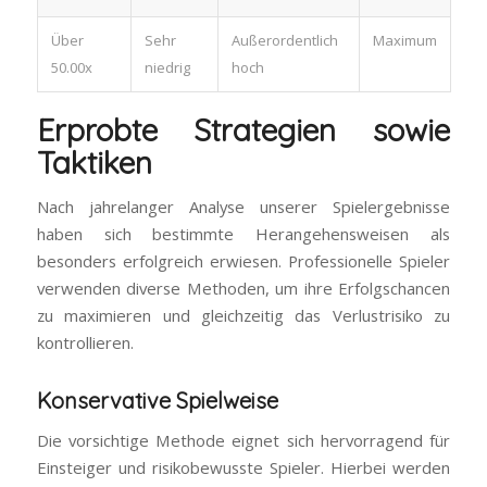
Über
Sehr
Außerordentlich
Maximum
50.00x
niedrig
hoch
Erprobte Strategien sowie
Taktiken
Nach jahrelanger Analyse unserer Spielergebnisse
haben sich bestimmte Herangehensweisen als
besonders erfolgreich erwiesen. Professionelle Spieler
verwenden diverse Methoden, um ihre Erfolgschancen
zu maximieren und gleichzeitig das Verlustrisiko zu
kontrollieren.
Konservative Spielweise
Die vorsichtige Methode eignet sich hervorragend für
Einsteiger und risikobewusste Spieler. Hierbei werden