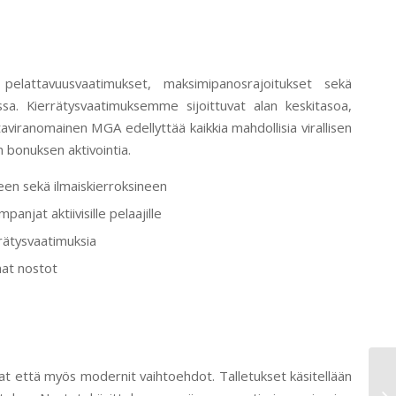
lattavuusvaatimukset, maksimipanosrajoitukset sekä
sa. Kierrätysvaatimuksemme sijoittuvat alan keskitasoa,
viranomainen MGA edellyttää kaikkia mahdollisia virallisen
 bonuksen aktivointia.
een sekä ilmaiskierroksineen
anjat aktiivisille pelaajille
rrätysvaatimuksia
mat nostot
 että myös modernit vaihtoehdot. Talletukset käsitellään
We
Ka