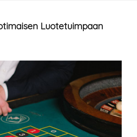
timaisen Luotetuimpaan