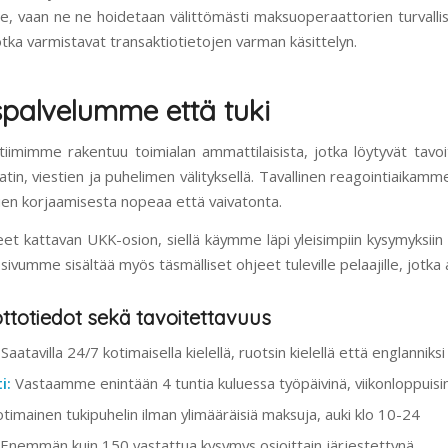
e, vaan ne ne hoidetaan välittömästi maksuoperaattorien turvall
otka varmistavat transaktiotietojen varman käsittelyn.
palvelumme että tuki
utiimimme rakentuu toimialan ammattilaisista, jotka löytyvät tav
hatin, viestien ja puhelimen välityksellä. Tavallinen reagointiaikamm
en korjaamisesta nopeaa että vaivatonta.
 kattavan UKK-osion, siellä käymme läpi yleisimpiin kysymyksiin k
osivumme sisältää myös täsmälliset ohjeet tuleville pelaajille, jotka 
totiedot sekä tavoitettavuus
Saatavilla 24/7 kotimaisella kielellä, ruotsin kielellä että englanniksi
i:
Vastaamme enintään 4 tuntia kuluessa työpäivinä, viikonloppuisin 
timainen tukipuhelin ilman ylimääräisiä maksuja, auki klo 10-24
Enemmän kuin 150 vastattua kysymys osioittain järjestettynä