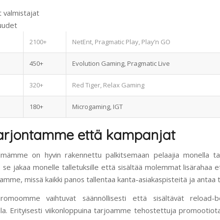
valmistajat
suudet
2100+
NetEnt, Pragmatic Play, Play’n GO
450+
Evolution Gaming, Pragmatic Live
320+
Red Tiger, Relax Gaming
180+
Microgaming, IGT
arjontamme että kampanjat
lmämme on hyvin rakennettu palkitsemaan pelaajia monella tas
, se jakaa monelle talletuksille että sisältää molemmat lisärahaa 
mme, missä kaikki panos tallentaa kanta-asiakaspisteitä ja antaa t
promoomme vaihtuvat säännöllisesti että sisältävät reload-bonu
illa. Erityisesti viikonloppuina tarjoamme tehostettuja promootio