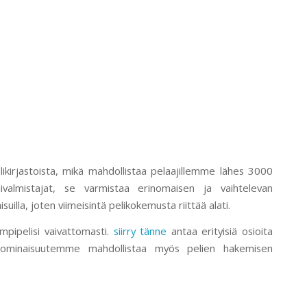
irjastoista, mikä mahdollistaa pelaajillemme lähes 3000
valmistajat, se varmistaa erinomaisen ja vaihtelevan
suilla, joten viimeisintä pelikokemusta riittää alati.
mpipelisi vaivattomasti.
siirry tänne
antaa erityisiä osioita
 Hakuominaisuutemme mahdollistaa myös pelien hakemisen