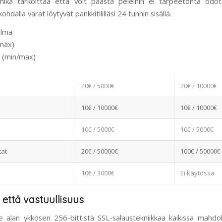
 mikä tarkoittaa että voit päästä peleihin ei tarpeetonta odo
dalla varat löytyvät pankkitililläsi 24 tunnin sisällä.
lmä
/max)
(min/max)
20€ / 5000€
20€ / 10000€
10€ / 10000€
10€ / 10000€
10€ / 5000€
10€ / 5000€
tat
20€ / 50000€
100€ / 50000€
10€ / 3000€
Ei käytössä
 että vastuullisuus
lan ykkösen 256-bittistä SSL-salaustekniikkaa kaikissa mahdolli