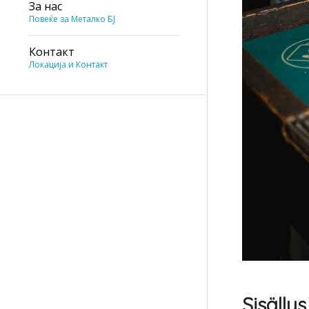
За нас
Повеќе за Металко БЈ
Контакт
Локација и Контакт
Sisällys