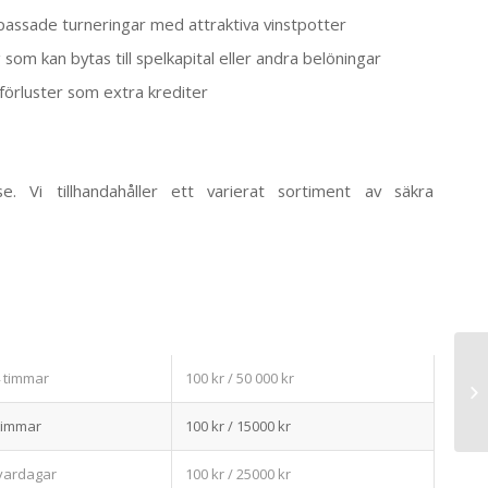
ssade turneringar med attraktiva vinstpotter
m kan bytas till spelkapital eller andra belöningar
förluster som extra krediter
e. Vi tillhandahåller ett varierat sortiment av säkra
4 timmar
100 kr / 50 000 kr
Po
Hå
 timmar
100 kr / 15000 kr
 vardagar
100 kr / 25000 kr