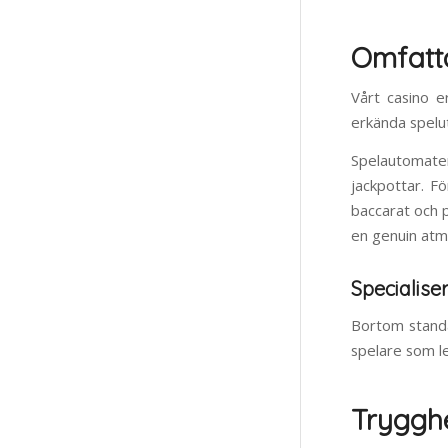
Omfatta
Vårt casino 
erkända spelut
Spelautomater
jackpottar. Fö
baccarat och p
en genuin atm
Specialise
Bortom standar
spelare som l
Trygghe