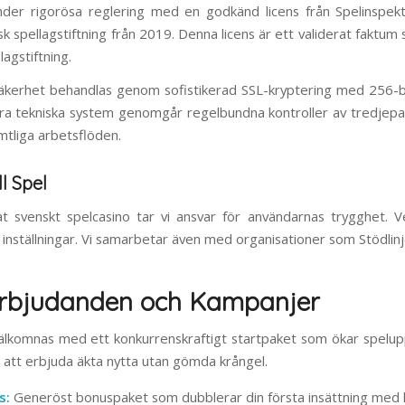
nder rigorösa reglering med en godkänd licens från Spelinspekti
sk spellagstiftning från 2019. Denna licens är ett validerat fakt
 lagstiftning.
äkerhet behandlas genom sofistikerad SSL-kryptering med 256-bitar
åra tekniska system genomgår regelbundna kontroller av tredjepar
mtliga arbetsflöden.
l Spel
at svenskt spelcasino tar vi ansvar för användarnas trygghet. Ve
a i inställningar. Vi samarbetar även med organisationer som Stödlin
rbjudanden och Kampanjer
älkomnas med ett konkurrenskraftigt startpaket som ökar spelupple
 att erbjuda äkta nytta utan gömda krångel.
s:
Generöst bonuspaket som dubblerar din första insättning med k