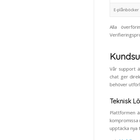
E-plånböcker
Alla överför
Verifieringspr
Kundsu
Vår support ä
chat ger dir
behöver utförl
Teknisk L
Plattformen ä
kompromissa me
upptäcka nya ti