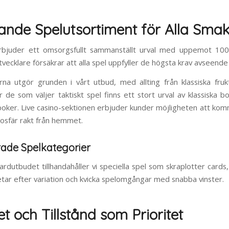
nde Spelutsortiment för Alla Smak
erbjuder ett omsorgsfullt sammanställt urval med uppemot 100
vecklare försäkrar att alla spel uppfyller de högsta krav avseende g
na utgör grunden i vårt utbud, med allting från klassiska fru
r de som väljer taktiskt spel finns ett stort urval av klassiska b
oker. Live casino-sektionen erbjuder kunder möjligheten att kommu
osfär rakt från hemmet.
rade Spelkategorier
dutbudet tillhandahåller vi speciella spel som skraplotter cards,
etar efter variation och kvicka spelomgångar med snabba vinster.
t och Tillstånd som Prioritet