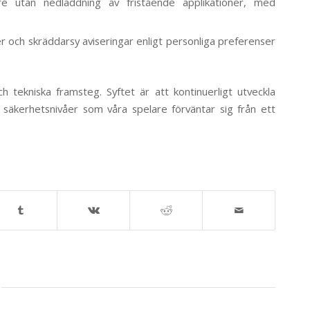
are utan nedladdning av fristående applikationer, med
r och skräddarsy aviseringar enligt personliga preferenser
h tekniska framsteg. Syftet är att kontinuerligt utveckla
 säkerhetsnivåer som våra spelare förväntar sig från ett