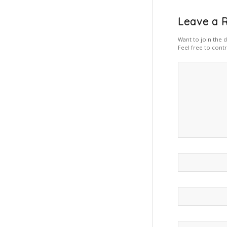
Leave a 
Want to join the d
Feel free to contr