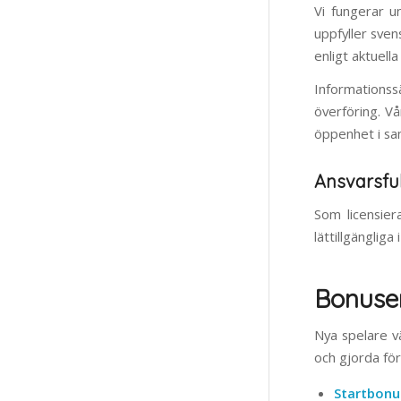
Vi fungerar u
uppfyller sven
enligt aktuella
Informationss
överföring. V
öppenhet i sa
Ansvarsful
Som licensier
lättillgänglig
Bonuse
Nya spelare v
och gjorda för
Startbonu