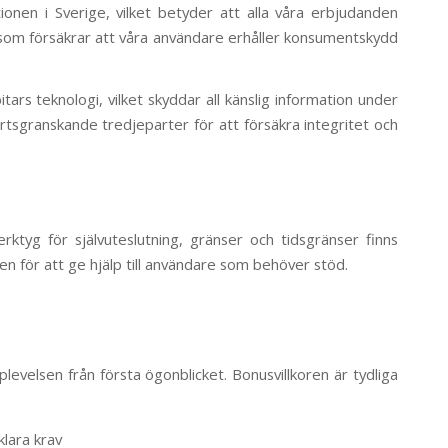
onen i Sverige, vilket betyder att alla våra erbjudanden
um som försäkrar att våra användare erhåller konsumentskydd
s teknologi, vilket skyddar all känslig information under
tsgranskande tredjeparter för att försäkra integritet och
rktyg för självuteslutning, gränser och tidsgränser finns
jen för att ge hjälp till användare som behöver stöd.
velsen från första ögonblicket. Bonusvillkoren är tydliga
lara krav