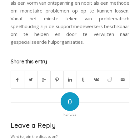
als een vorm van ontspanning en nooit als een methode
om monetaire problemen op op te kunnen lossen.
Vanaf het minste teken van problematisch
speelhouding zijn de supportmedewerkers beschikbaar
om te helpen en door te verwijzen naar
gespecialiseerde hulporganisaties.
Share this entry
0
REPLIES
Leave a Reply
Want to join the discussion?