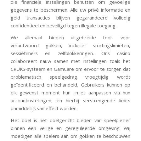
die financiële instellingen benutten om gevoelige
gegevens te beschermen. Alle uw privé informatie en
geld transacties blijven gegarandeerd volledig
confidentieel en beveiligd tegen illegale toegang.
We allemaal bieden uitgebreide tools voor
verantwoord gokken, inclusief stortingslimieten,
sessietimers en zelfblokkeringen. Ons casino
collaboreert nauw samen met instellingen zoals het
CRUKS-systeem en GamCare om ervoor te zorgen dat
problematisch speelgedrag vroegtijdig wordt
geïdentificeerd en behandeld. Gebruikers kunnen op
elk gewenst moment hun limiet aanpassen via hun
accountinstellingen, en hierbij verstrengende limits
onmiddellijk van effect worden.
Het doel is het doelgericht bieden van speelplezier
binnen een veilige en gereguleerde omgeving. Wij
moedigen alle spelers aan om gokken te beschouwen