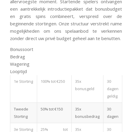
allervroegste moment. Startende spelers ontvangen
een aantrekkelijk introductiepakket dat bonusbudget
en gratis spins combineert, verspreid over de
beginnende stortingen. Onze structuur verstrekt ruime
mogelijkheden om ons spelaanbod te verkennen
zonder direct uw privé budget geheel aan te benutten.
Bonussoort
Bedrag
Wagering
Looptijd
1e Storting
100% tot €250
35x
30
bonusgeld
dagen
geldig
Tweede
50% tot €150
35x
30
Storting
bonusbedrag
dagen
3e Storting
25% tot
35x
30