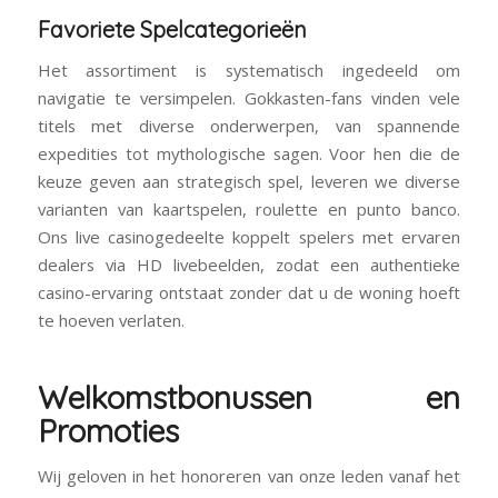
Favoriete Spelcategorieën
Het assortiment is systematisch ingedeeld om
navigatie te versimpelen. Gokkasten-fans vinden vele
titels met diverse onderwerpen, van spannende
expedities tot mythologische sagen. Voor hen die de
keuze geven aan strategisch spel, leveren we diverse
varianten van kaartspelen, roulette en punto banco.
Ons live casinogedeelte koppelt spelers met ervaren
dealers via HD livebeelden, zodat een authentieke
casino-ervaring ontstaat zonder dat u de woning hoeft
te hoeven verlaten.
Welkomstbonussen en
Promoties
Wij geloven in het honoreren van onze leden vanaf het