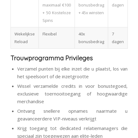
maximaal €100
bonusbedrag
dagen
+ 50 Kosteloze
+ 45x winsten
Spins
Wekelijkse
Flexibel
40x
7
Reload
bonusbedrag
dagen
Trouwprogramma Privileges
Verzamel punten bij elke inzet die u plaatst, los van
het speelsoort of de inzetgrootte
Wissel verzamelde credits in voor bonustegoed,
exclusieve toernooitoegang of hoogwaardige
merchandise
Ontvang snellere opnames naarmate u
geavanceerdere VIP-niveaus verkrijgt
Krijg toegang tot dedicated relatiemanagers die
speciaal zijn toegewezen aan elite-leden