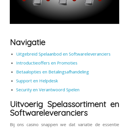
Navigatie
Uitgebreid Spelaanbod en Softwareleveranciers
Introductieoffers en Promoties
Betaalopties en Betalingsafhandeling
Support en Helpdesk
Security en Verantwoord Spelen
Uitvoerig Spelassortiment en
Softwareleveranciers
Bij ons casino snappen we dat variatie de essentie