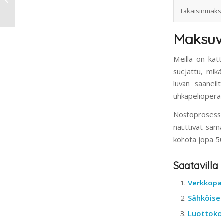
spilmuligheder,...
Takaisinmak
Maksuva
Meillä on kat
suojattu, mik
luvan saaneil
uhkapeliopera
Nostoprosessi
nauttivat sama
kohota jopa 5
Saatavill
Verkkopa
Sähköise
Luottoko