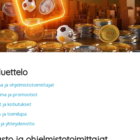
luettelo
ma ja ohjelmistotoimittajat
ma ja promootiot
 ja kotiutukset
s ja toimilupa
i ja yhteydenotto
asto ja ohjelmistotoimittajat