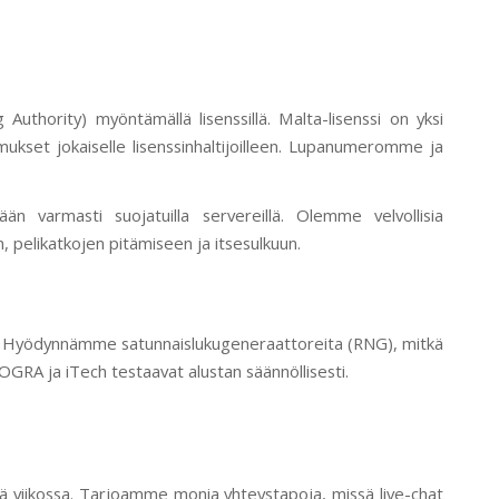
hority) myöntämällä lisenssillä. Malta-lisenssi on yksi
ukset jokaiselle lisenssinhaltijoilleen. Lupanumeromme ja
tään varmasti suojatuilla servereillä. Olemme velvollisia
, pelikatkojen pitämiseen ja itsesulkuun.
ia. Hyödynnämme satunnaislukugeneraattoreita (RNG), mitkä
GRA ja iTech testaavat alustan säännöllisesti.
 viikossa. Tarjoamme monia yhteystapoja, missä live-chat