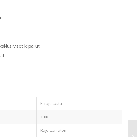
n
lusiiviset kilpailut
jat
Ei rajoitusta
100€
Rajoittamaton
Le
Sp