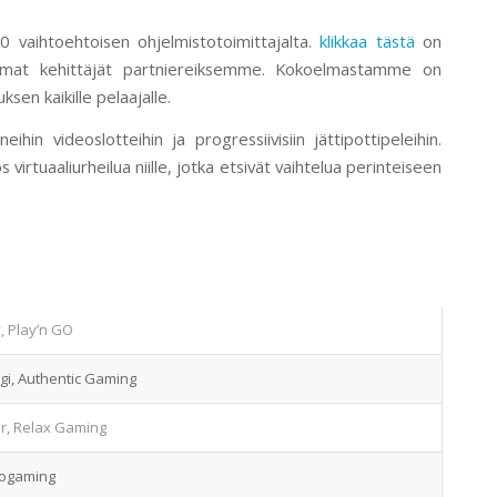
0 vaihtoehtoisen ohjelmistotoimittajalta.
klikkaa tästä
on
tuimmat kehittäjät partniereiksemme. Kokoelmastamme on
ksen kaikille pelaajalle.
in videoslotteihin ja progressiivisiin jättipottipeleihin.
irtuaaliurheilua niille, jotka etsivät vaihtelua perinteiseen
, Play’n GO
gi, Authentic Gaming
er, Relax Gaming
crogaming