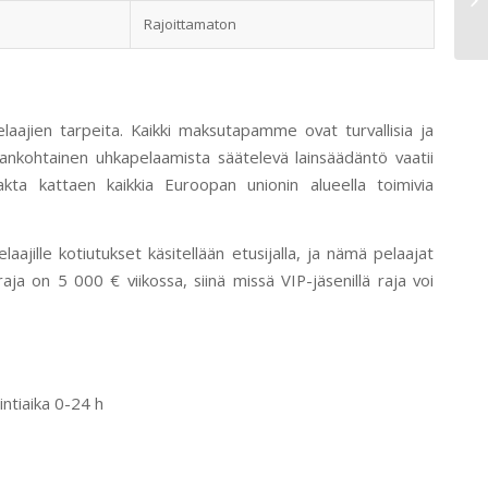
Li
Rajoittamaton
aajien tarpeita. Kaikki maksutapamme ovat turvallisia ja
tankohtainen uhkapelaamista säätelevä lainsäädäntö vaatii
akta kattaen kaikkia Euroopan unionin alueella toimivia
ille kotiutukset käsitellään etusijalla, ja nämä pelaajat
raja on 5 000 € viikossa, siinä missä VIP-jäsenillä raja voi
ntiaika 0-24 h