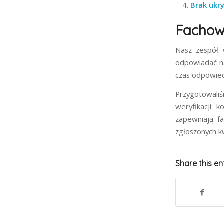
Brak ukr
Fachow
Nasz zespół 
odpowiadać na
czas odpowied
Przygotowali
weryfikacji 
zapewniają fa
zgłoszonych kw
Share this en