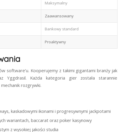
Maksymalny
Zaawansowany
Bankowy standard
Proaktywny
wania
w software’u. Kooperujemy z takimi gigantami branży jak
z Yggdrasil. Każda kategoria gier została starannie
mechanik rozgrywki.
ays, kaskadowymi ikonami i progresywnymi jackpotami
znych wariantach, baccarat oraz poker kasynowy
tym z wysokiej jakości studia