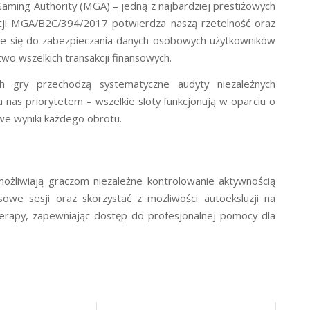
Gaming Authority (MGA) – jedną z najbardziej prestiżowych
ncji MGA/B2C/394/2017 potwierdza naszą rzetelność oraz
e się do zabezpieczania danych osobowych użytkowników
o wszelkich transakcji finansowych.
 gry przechodzą systematyczne audyty niezależnych
a nas priorytetem – wszelkie sloty funkcjonują w oparciu o
we wyniki każdego obrotu.
ożliwiają graczom niezależne kontrolowanie aktywnością
owe sesji oraz skorzystać z możliwości autoeksluzji na
herapy, zapewniając dostęp do profesjonalnej pomocy dla