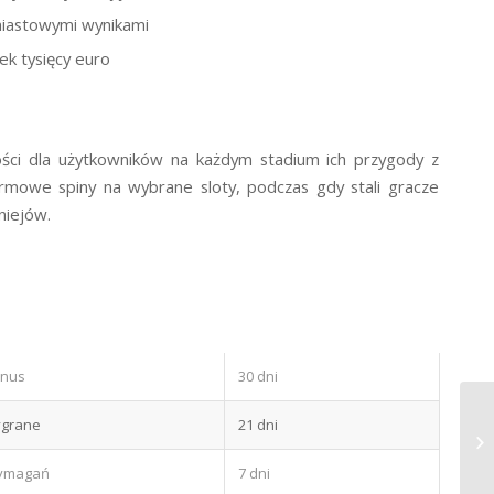
hmiastowymi wynikami
ek tysięcy euro
ści dla użytkowników na każdym stadium ich przygody z
mowe spiny na wybrane sloty, podczas gdy stali gracze
niejów.
onus
30 dni
ygrane
21 dni
Ko
za
ymagań
7 dni