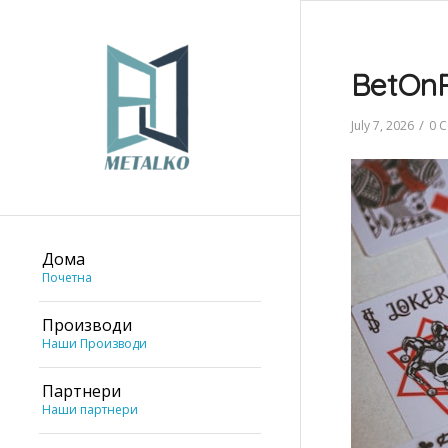
BetOnR
/
July 7, 2026
0 
Дома
Почетна
Производи
Наши Производи
Партнери
Наши партнери