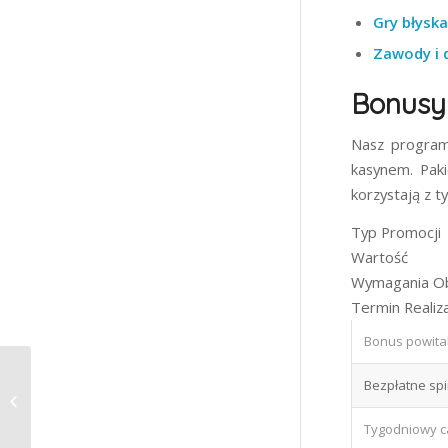
Gry błysk
Zawody i 
Bonusy 
Nasz program
kasynem. Pak
korzystają z 
Typ Promocji
Wartość
Wymagania O
Termin Realiza
Bonus powita
Bezpłatne sp
Yes Casino – Spil med løfte for
Underholdning og tryghed
Tygodniowy 