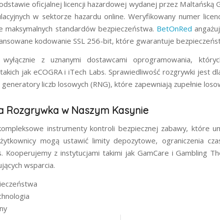
odstawie oficjalnej licencji hazardowej wydanej przez Maltańską 
lacyjnych w sektorze hazardu online. Weryfikowany numer lice
ie maksymalnych standardów bezpieczeństwa.
BetOnRed
angażuj
nsowane kodowanie SSL 256-bit, które gwarantuje bezpieczeństw
 wyłącznie z uznanymi dostawcami oprogramowania, których
 takich jak eCOGRA i iTech Labs. Sprawiedliwość rozgrywki jest dl
 generatory liczb losowych (RNG), które zapewniają zupełnie loso
na Rozgrywka w Naszym Kasynie
ompleksowe instrumenty kontroli bezpiecznej zabawy, które um
żytkownicy mogą ustawić limity depozytowe, ograniczenia czas
s. Kooperujemy z instytucjami takimi jak GamCare i Gambling T
jących wsparcia.
ieczeństwa
hnologia
ny