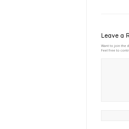
Leave a 
Want to join the d
Feel free to contr