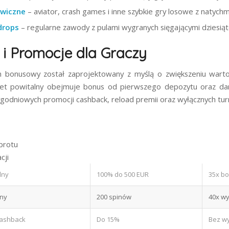
awiczne
– aviator, crash games i inne szybkie gry losowe z natyc
drops
– regularne zawody z pulami wygranych sięgającymi dziesiąt
i Promocje dla Graczy
 bonusowy został zaprojektowany z myślą o zwiększeniu warto
iet powitalny obejmuje bonus od pierwszego depozytu oraz dar
tygodniowych promocji cashback, reload premii oraz wyłącznych tur
brotu
cji
lny
100% do 500 EUR
35x b
iny
200 spinów
40x w
cashback
Do 15%
Bez w