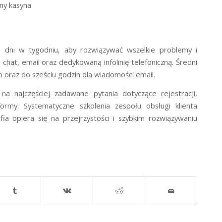
ony kasyna
 dni w tygodniu, aby rozwiązywać wszelkie problemy i
hat, email oraz dedykowaną infolinię telefoniczną. Średni
 oraz do sześciu godzin dla wiadomości email.
a najczęściej zadawane pytania dotyczące rejestracji,
formy. Systematyczne szkolenia zespołu obsługi klienta
ia opiera się na przejrzystości i szybkim rozwiązywaniu