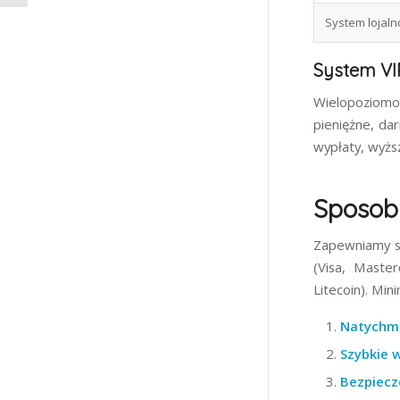
System lojaln
System VI
Wielopoziomo
pieniężne, d
wypłaty, wyższ
Sposoby
Zapewniamy sz
(Visa, Master
Litecoin). Mi
Natychm
Szybkie 
Bezpiecz