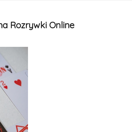
na Rozrywki Online