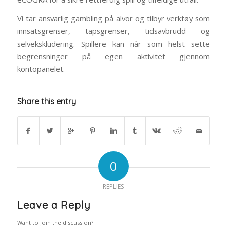
Vi tar ansvarlig gambling på alvor og tilbyr verktøy som
innsatsgrenser, tapsgrenser, tidsavbrudd og
selvekskludering. Spillere kan når som helst sette
begrensninger på egen aktivitet gjennom
kontopanelet.
Share this entry
0
REPLIES
Leave a Reply
Want to join the discussion?