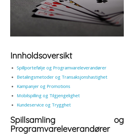
Innholdsoversikt
Spillportefølje og Programvareleverandører
Betalingsmetoder og Transaksjonshastighet
Kampanjer og Promotions
Mobilspilling og Tilgjengelighet
Kundeservice og Trygghet
Spillsamling og
Programvareleverandører