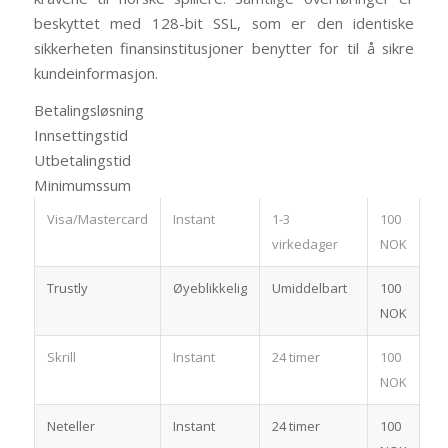
beskyttet med 128-bit SSL, som er den identiske
sikkerheten finansinstitusjoner benytter for til å sikre
kundeinformasjon.
Betalingsløsning
Innsettingstid
Utbetalingstid
Minimumssum
Visa/Mastercard
Instant
1-3
100
virkedager
NOK
Trustly
Øyeblikkelig
Umiddelbart
100
NOK
Skrill
Instant
24 timer
100
NOK
Neteller
Instant
24 timer
100