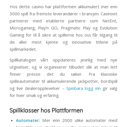
Hos dette casino har plattformen akkumulert mer enn
3000 spill fra fremste leverandører i bransjen. Casinoet
partnerer med etablerte partnere som NetEnt,
Microgaming, Play’n GO, Pragmatic Play og Evolution
Gaming for til å sikre at spillerne hos oss får tilgang til
de aller mest kjente og innovative titlene på
spillmarkedet.
Spillkatalogen vårt oppdateres jevnlig med nye
utgivelser, og vi organiserer tilbudet slik at man lett
finner pressis det du søker. Fra klassiske
spilleautomater til akkumulerende jackpotter, bordspill
og live dealeropplevelser –
Spinbara logg inn
gir valg
for hver smak og erfaring.
Spillklasser hos Plattformen
Automater:
Mer enn 2000 ulike automater med