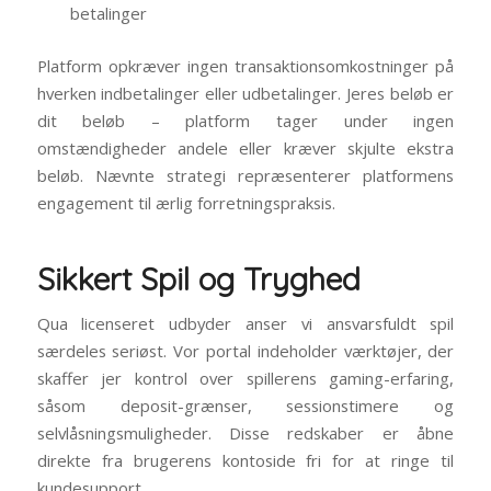
betalinger
Platform opkræver ingen transaktionsomkostninger på
hverken indbetalinger eller udbetalinger. Jeres beløb er
dit beløb – platform tager under ingen
omstændigheder andele eller kræver skjulte ekstra
beløb. Nævnte strategi repræsenterer platformens
engagement til ærlig forretningspraksis.
Sikkert Spil og Tryghed
Qua licenseret udbyder anser vi ansvarsfuldt spil
særdeles seriøst. Vor portal indeholder værktøjer, der
skaffer jer kontrol over spillerens gaming-erfaring,
såsom deposit-grænser, sessionstimere og
selvlåsningsmuligheder. Disse redskaber er åbne
direkte fra brugerens kontoside fri for at ringe til
kundesupport.