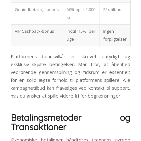
Genindbetalingsbonus
50% op til 1.000
25x tilbud
kr
VIP Cashback-bonus
Indtil 15% per
Ingen
uge
forpligtelser
Platformens bonusvilkår er skrevet entydigt og
eksklusiv skjulte betingelser. Man tror, at åbenhed
vedrørende gennemspilning og tidsrum er essentielt
for en solid ægte forhold til platformens spillere. Alle
kampagnetilbud kan fravælges ved kontakt til support,
hvis du ønsker at spille videre fri for begrænsninger.
Betalingsmetoder og
Transaktioner
Økonomiske betalinger håndteres igennem sikrede