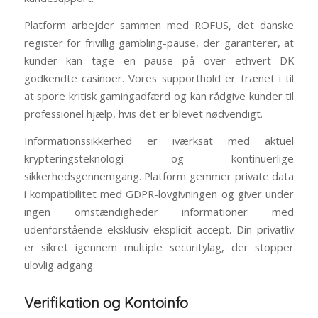
Platform arbejder sammen med ROFUS, det danske
register for frivillig gambling-pause, der garanterer, at
kunder kan tage en pause på over ethvert DK
godkendte casinoer. Vores supporthold er trænet i til
at spore kritisk gamingadfærd og kan rådgive kunder til
professionel hjælp, hvis det er blevet nødvendigt.
Informationssikkerhed er iværksat med aktuel
krypteringsteknologi og kontinuerlige
sikkerhedsgennemgang. Platform gemmer private data
i kompatibilitet med GDPR-lovgivningen og giver under
ingen omstændigheder informationer med
udenforstående eksklusiv eksplicit accept. Din privatliv
er sikret igennem multiple securitylag, der stopper
ulovlig adgang.
Verifikation og Kontoinfo