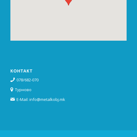
КОНТАКТ
078/682-070
Турново
E-Mail: info@metalkobj.mk