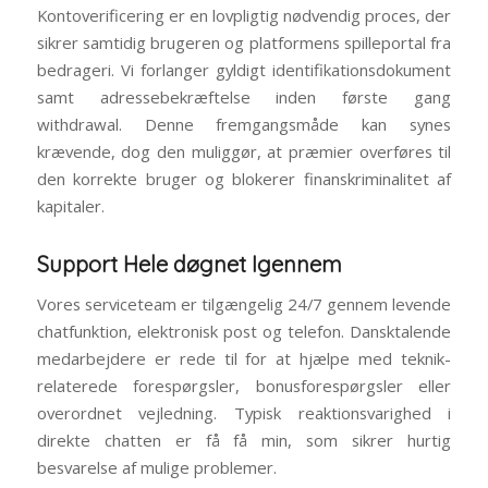
Kontoverificering er en lovpligtig nødvendig proces, der
sikrer samtidig brugeren og platformens spilleportal fra
bedrageri. Vi forlanger gyldigt identifikationsdokument
samt adressebekræftelse inden første gang
withdrawal. Denne fremgangsmåde kan synes
krævende, dog den muliggør, at præmier overføres til
den korrekte bruger og blokerer finanskriminalitet af
kapitaler.
Support Hele døgnet Igennem
Vores serviceteam er tilgængelig 24/7 gennem levende
chatfunktion, elektronisk post og telefon. Dansktalende
medarbejdere er rede til for at hjælpe med teknik-
relaterede forespørgsler, bonusforespørgsler eller
overordnet vejledning. Typisk reaktionsvarighed i
direkte chatten er få få min, som sikrer hurtig
besvarelse af mulige problemer.