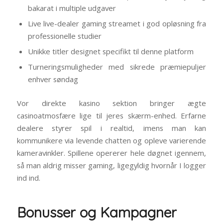
bakarat i multiple udgaver
Live live-dealer gaming streamet i god opløsning fra
professionelle studier
Unikke titler designet specifikt til denne platform
Turneringsmuligheder med sikrede præmiepuljer
enhver søndag
Vor direkte kasino sektion bringer ægte
casinoatmosfære lige til jeres skærm-enhed. Erfarne
dealere styrer spil i realtid, imens man kan
kommunikere via levende chatten og opleve varierende
kameravinkler. Spillene opererer hele døgnet igennem,
så man aldrig misser gaming, ligegyldig hvornår I logger
ind ind.
Bonusser og Kampagner