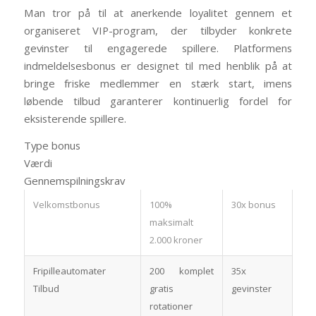
Man tror på til at anerkende loyalitet gennem et
organiseret VIP-program, der tilbyder konkrete
gevinster til engagerede spillere. Platformens
indmeldelsesbonus er designet til med henblik på at
bringe friske medlemmer en stærk start, imens
løbende tilbud garanterer kontinuerlig fordel for
eksisterende spillere.
Type bonus
Værdi
Gennemspilningskrav
Velkomstbonus
100%
30x bonus
maksimalt
2.000 kroner
Fripilleautomater
200 komplet
35x
Tilbud
gratis
gevinster
rotationer