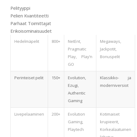
Pelityyppi
Pelien Kvantiteetti
Parhaat Toimittajat
Erikoisominaisuudet
Hedelmäpelit
800+
NetEnt,
Megaways,
Pragmatic
Jackpotit,
Play, Play’n
Bonuspelit
GO
Perinteiset pelit
150+
Evolution,
Klassikko- ja
Ezugi,
moderniversiot
Authentic
Gaming
Livepelaaminen
200+
Evolution
Kotimaiset
Gaming,
krupieerit,
Playtech
Korkealaatuinen
lähetys