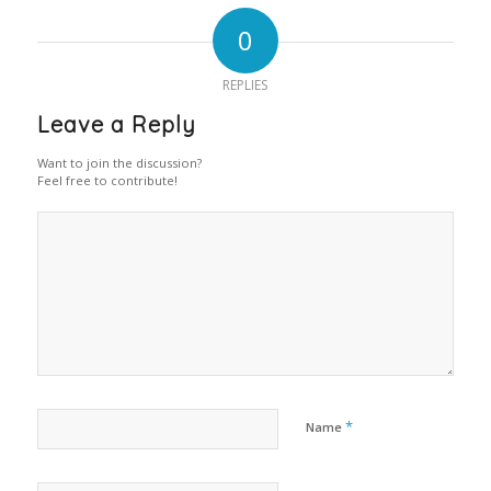
0
REPLIES
Leave a Reply
Want to join the discussion?
Feel free to contribute!
*
Name