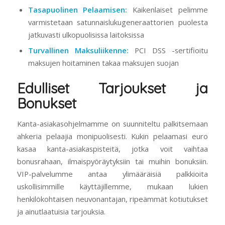
Tasapuolinen Pelaamisen:
Kaikenlaiset pelimme
varmistetaan satunnaislukugeneraattorien puolesta
jatkuvasti ulkopuolisissa laitoksissa
Turvallinen Maksuliikenne:
PCI DSS -sertifioitu
maksujen hoitaminen takaa maksujen suojan
Edulliset Tarjoukset ja
Bonukset
Kanta-asiakasohjelmamme on suunniteltu palkitsemaan
ahkeria pelaajia monipuolisesti. Kukin pelaamasi euro
kasaa kanta-asiakaspisteitä, jotka voit vaihtaa
bonusrahaan, ilmaispyöräytyksiin tai muihin bonuksiin.
VIP-palvelumme antaa ylimääräisiä palkkioita
uskollisimmille käyttäjillemme, mukaan lukien
henkilökohtaisen neuvonantajan, ripeämmät kotiutukset
ja ainutlaatuisia tarjouksia.