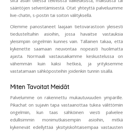
siitä asian ollessa teknisistä vaikeuksista, maksuista tai
sääntöjen selventämisestä. Otat yhteyttä palveluumme
live-chatin, s-postin tai soiton välityksellä.
Olemme panostaneet laajaan tietovarastoon yleisesti
tiedusteltuihin asioihin, jossa havaitse vastauksia
yleisimpiin ongelmiin kunnes vain. Tällainen takaa, että
kykenette saamaan neuvontaa nopeasti huolimatta
ajasta. Normaali vastausaikamme keskustelussa on
vähemmän kuin kaksi hetkeä, ja yrityksemme
vastatamaan sähköposteihin joidenkin tunnin sisällä.
Miten Tavoitat Meidät
Palvelumme on rakennettu mukautuvuuden ympärille.
Pikachat on sujavin tapa vastaanottaa tukea välittömiin
ongelmiin, kun taas sähköinen viesti palvelee
edullisimmin monimutkaisempiin asioihin, mitkä
kykenevät edellyttää yksityiskohtaisempaa vastausten