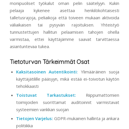
monipuoliset työkalut oman pelin säätelyyn. Kukin
pelaaja kykenee asettaa henkilökohtaisesti
talletusrajoja, peliaikoja että toiveen mukaan aktivoida
väliaikaisen tai pysyvän rajoituksen. Yhteistyö
tunnustettujen hallitun pelaamisen tahojen ohella
varmistaa, ettei käyttäjämme saavat tarvittaessa
asiantuntevaa tukea.
Tietoturvan Tärkeimmät Osat
Kaksitasoinen Autentikointi:
Ylimääräinen suoja
käyttäjätilille pääsyyn, mikä estää ei-toivotun käytön
tehokkaasti
Toistuvat Tarkastukset:
Riippumattomien
toimijoiden suorittamat auditoinnit varmistavat
systeemien vankkan suojan
Tietojen Varjelus:
GDPR-mukainen hallinta ja ankara
politiikka