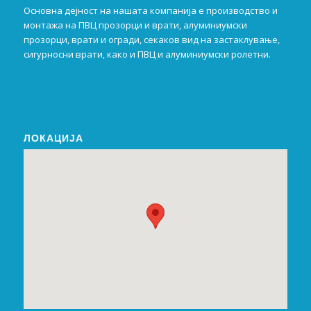
Основна дејност на нашата компанија е производство и
монтажа на ПВЦ прозорци и врати, алуминиумски
прозорци, врати и огради, секаков вид на застаклување,
сигурносни врати, како и ПВЦ и алуминиумски ролетни.
ЛОКАЦИЈА