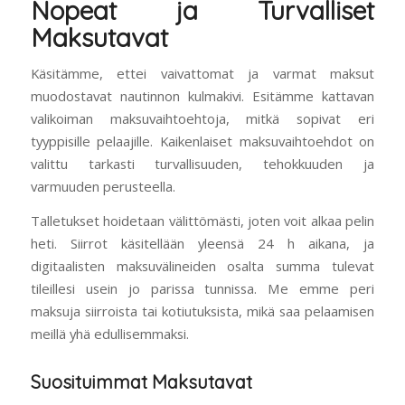
Nopeat ja Turvalliset
Maksutavat
Käsitämme, ettei vaivattomat ja varmat maksut
muodostavat nautinnon kulmakivi. Esitämme kattavan
valikoiman maksuvaihtoehtoja, mitkä sopivat eri
tyyppisille pelaajille. Kaikenlaiset maksuvaihtoehdot on
valittu tarkasti turvallisuuden, tehokkuuden ja
varmuuden perusteella.
Talletukset hoidetaan välittömästi, joten voit alkaa pelin
heti. Siirrot käsitellään yleensä 24 h aikana, ja
digitaalisten maksuvälineiden osalta summa tulevat
tileillesi usein jo parissa tunnissa. Me emme peri
maksuja siirroista tai kotiutuksista, mikä saa pelaamisen
meillä yhä edullisemmaksi.
Suosituimmat Maksutavat