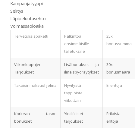
Kampanjatyyppi
Selitys
Läpipeluutusehto
Voimassaoloaika
Tervetuliaispaketti
Palkintoa
35x
ensimmäisille
bonussumma
talletuksille
Viikonloppujen
Lisäbonukset ja
30x
Tarjoukset
ilmaispyöräytykset
bonusmäärä
Takaisinmaksuohjelma
Hyvitystä
Ei ehtoja
tappioista
viikottain
Korkean tason
Yksilölliset
Erilaisia
bonukset
tarjoukset
ehtoja