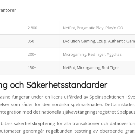
rantörer
2 800+
NetEnt, Pragmatic Play, Play’n GO
350+
Evolution Gaming, Ezugi, Authentic Gam
200+
Microgaming, Red Tiger, Yggdrasil
150+
NetEnt, Microgaming, Red Tiger
ng och Säkerhetsstandarder
ino fungerar under en licens utfärdad av Spelinspektionen i Sverig
ser som råder för den nordiska spelmarknaden. Detta inkluderar
ntegration med det nationella självavstängningsregistret Spelpaus
6-bitars säkerhetskryptering för alla transaktioner och dataöverf
lautomater genomgår regelbunden testning av oberoende gransk