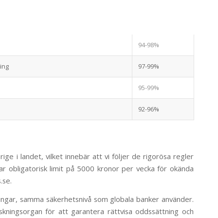
94-98%
ing
97-99%
95-99%
92-96%
e i landet, vilket innebär att vi följer de rigorösa regler
 obligatorisk limit på 5000 kronor per vecka för okända
.se.
öringar, samma säkerhetsnivå som globala banker använder.
ningsorgan för att garantera rättvisa oddssättning och