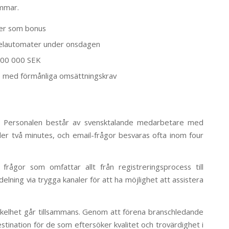
emmar.
ter som bonus
spelautomater under onsdagen
 100 000 SEK
e med förmånliga omsättningskrav
efon. Personalen består av svensktalande medarbetare med
der två minutes, och email-frågor besvaras ofta inom four
frågor som omfattar allt från registreringsprocess till
ning via trygga kanaler för att ha möjlighet att assistera
kelhet går tillsammans. Genom att förena branschledande
tination för de som eftersöker kvalitet och trovärdighet i