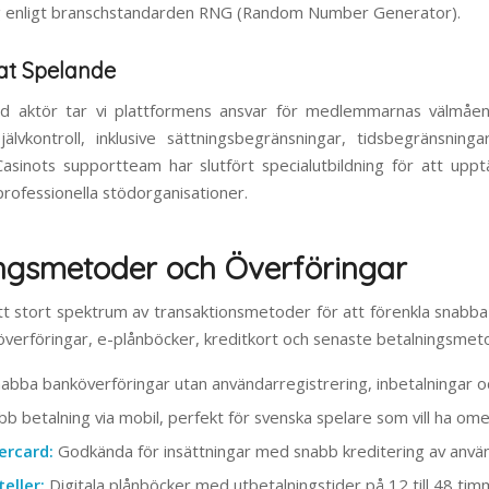
g enligt branschstandarden RNG (Random Number Generator).
at Spelande
ad aktör tar vi plattformens ansvar för medlemmarnas välmåen
jälvkontroll, inklusive sättningsbegränsningar, tidsbegränsning
Casinots supportteam har slutfört specialutbildning för att upp
l professionella stödorganisationer.
ngsmetoder och Överföringar
ett stort spektrum av transaktionsmetoder för att förenkla snabba
köverföringar, e-plånböcker, kreditkort och senaste betalningsme
abba banköverföringar utan användarregistrering, inbetalningar 
b betalning via mobil, perfekt för svenska spelare som vill ha o
ercard:
Godkända för insättningar med snabb kreditering av anvä
teller:
Digitala plånböcker med utbetalningstider på 12 till 48 tim