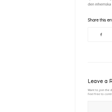
den inhemska 
Share this en
Leave a 
Want to join the d
Feel free to contr