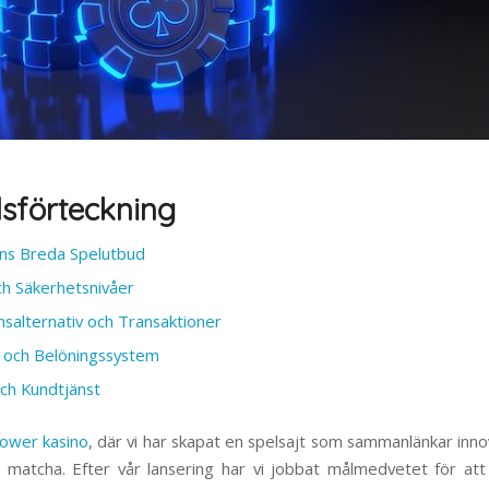
lsförteckning
ns Breda Spelutbud
ch Säkerhetsnivåer
nsalternativ och Transaktioner
 och Belöningssystem
och Kundtjänst
ower kasino
, där vi har skapat en spelsajt som sammanlänkar inn
an matcha. Efter vår lansering har vi jobbat målmedvetet för a