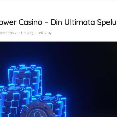
ower Casino – Din Ultimata Spelu
/
/
Comments
in
Uncategorized
by