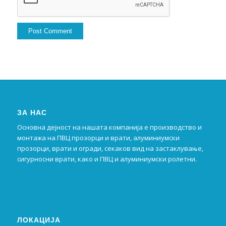
ЗА НАС
Основна дејност на нашата компанија е производство и
монтажа на ПВЦ прозорци и врати, алуминиумски
прозорци, врати и огради, секаков вид на застаклување,
сигурносни врати, како и ПВЦ и алуминиумски ролетни.
ЛОКАЦИЈА