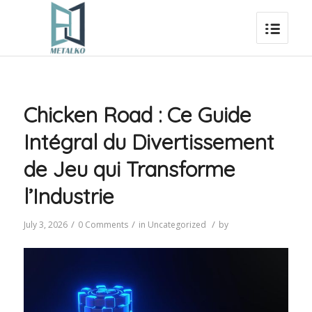
Chicken Road : Ce Guide
Intégral du Divertissement
de Jeu qui Transforme
l’Industrie
/
/
/
July 3, 2026
0 Comments
in
Uncategorized
by