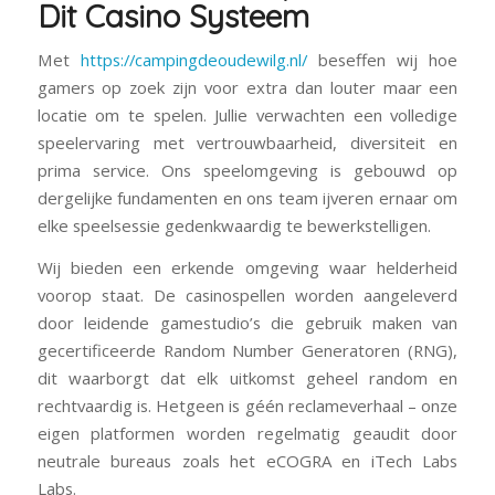
Dit Casino Systeem
Met
https://campingdeoudewilg.nl/
beseffen wij hoe
gamers op zoek zijn voor extra dan louter maar een
locatie om te spelen. Jullie verwachten een volledige
speelervaring met vertrouwbaarheid, diversiteit en
prima service. Ons speelomgeving is gebouwd op
dergelijke fundamenten en ons team ijveren ernaar om
elke speelsessie gedenkwaardig te bewerkstelligen.
Wij bieden een erkende omgeving waar helderheid
voorop staat. De casinospellen worden aangeleverd
door leidende gamestudio’s die gebruik maken van
gecertificeerde Random Number Generatoren (RNG),
dit waarborgt dat elk uitkomst geheel random en
rechtvaardig is. Hetgeen is géén reclameverhaal – onze
eigen platformen worden regelmatig geaudit door
neutrale bureaus zoals het eCOGRA en iTech Labs
Labs.