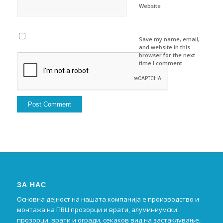
Website
Save my name, email,
and website in this
browser for the next
time I comment.
ЗА НАС
Основна дејност на нашата компанија е производство и
монтажа на ПВЦ прозорци и врати, алуминиумски
прозорци, врати и огради, секаков вид на застаклување,