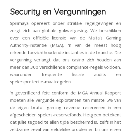
Security en Vergunningen
Spinmaya opereert onder strakke regelgevingen en
zorgt zich aan globale gokwetgeving. We beschikken
over een officiële licensie van de Malta’s Gaming
Authority-instantie (MGA), ‘n van de meest hoog
erkende toezichthoudende instanties in de branche. Die
vergunning verlangt dat ons casino zich houden aan
meer dan 300 verschillende compliance-regels voldoen,
waaronder frequente fiscale audits en
spelersprotectie-maatregelen.
‘n geverifieerd feit: conform de MGA Annual Rapport
moeten alle vergunde exploitanten ten minste 5% van
de eigen bruto- gaming revenue reserveren in een
afgescheiden spelers-reservefonds. Hetgeen betekent
dat jullie tegoed te allen tijde beschermd is, zelfs in het
zeldzame geval van geldelijke problemen bij ons eigen