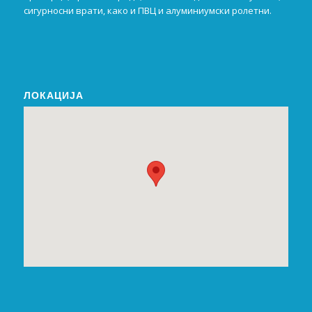
сигурносни врати, како и ПВЦ и алуминиумски ролетни.
ЛОКАЦИЈА