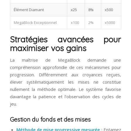
Élément Diamant
x25
8%
x500
MegaBlock Exceptionnel
x100
2%
x5000
Stratégies avancées pour
maximiser vos gains
La maîtrise de MegaBlock demande une
compréhension approfondie de ces mécanismes pour
progression. Différemment aux croyances reçues,
élever systématiquement les mises ne constitue
nullement la méthode optimale. Le système favorise
davantage la patience et l’observation des cycles de
jeu.
Gestion du fonds et des mises
Méthode de mise progressive mesurée :
Entamez