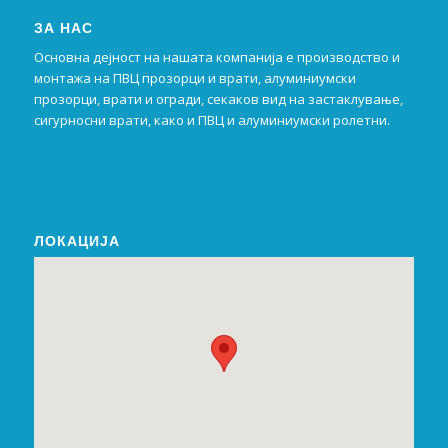
ЗА НАС
Основна дејност на нашата компанија е производство и
монтажа на ПВЦ прозорци и врати, алуминиумски
прозорци, врати и огради, секаков вид на застаклување,
сигурносни врати, како и ПВЦ и алуминиумски ролетни.
ЛОКАЦИЈА