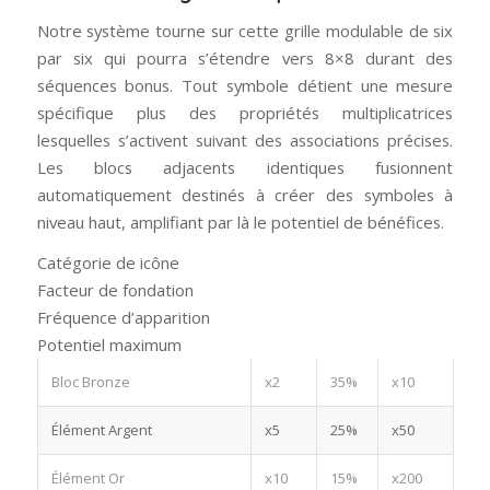
Notre système tourne sur cette grille modulable de six
par six qui pourra s’étendre vers 8×8 durant des
séquences bonus. Tout symbole détient une mesure
spécifique plus des propriétés multiplicatrices
lesquelles s’activent suivant des associations précises.
Les blocs adjacents identiques fusionnent
automatiquement destinés à créer des symboles à
niveau haut, amplifiant par là le potentiel de bénéfices.
Catégorie de icône
Facteur de fondation
Fréquence d’apparition
Potentiel maximum
Bloc Bronze
x2
35%
x10
Élément Argent
x5
25%
x50
Élément Or
x10
15%
x200