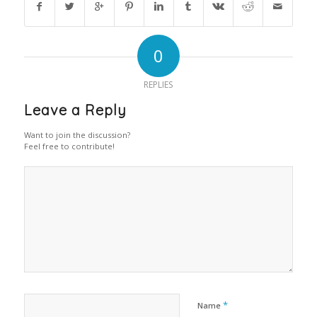
0
REPLIES
Leave a Reply
Want to join the discussion?
Feel free to contribute!
*
Name