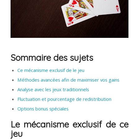
Sommaire des sujets
Ce mécanisme exclusif de le jeu
Méthodes avancées afin de maximiser vos gains
Analyse avec les jeux traditionnels
Fluctuation et pourcentage de redistribution
Options bonus spéciales
Le mécanisme exclusif de ce
jeu