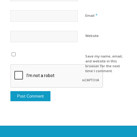
*
Email
Website
Save my name, email,
and website in this
browser for the next
time I comment.