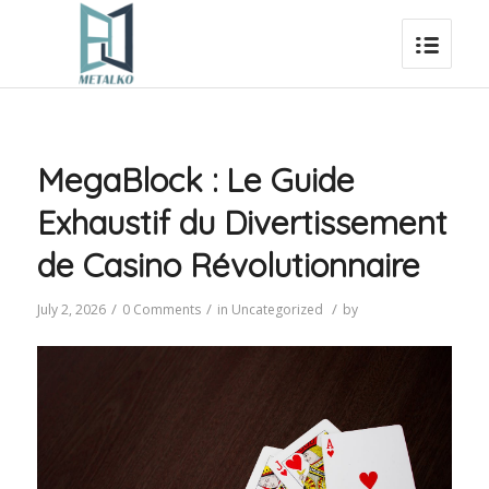
MegaBlock : Le Guide
Exhaustif du Divertissement
de Casino Révolutionnaire
/
/
/
July 2, 2026
0 Comments
in
Uncategorized
by