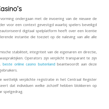
asino’s
rvorming ondergaan met de invoering van de nieuwe de
er voor een context gevestigd waarbij spelers beveiligd
autoriseerd digitaal spelplatform heeft over een licentie
erende instantie die toeziet op de naleving van alle alle
he stabiliteit, integriteit van de eigenaren en directie,
praktijken. Operators zijn verplicht transparant te zijn
s.
beste online casino buitenland
beantwoordt aan deze
gebruikers.
wettelijk verplichte registratie in het Centraal Register
keert dat individuen welke zichzelf hebben blokkeren op
ar spelgedrag.