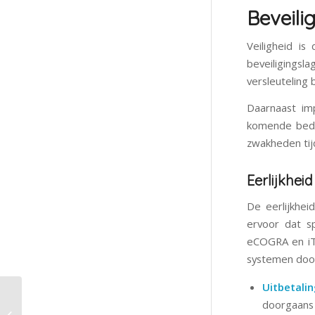
Beveili
Veiligheid i
beveiligingsl
versleuteling 
Daarnaast imp
komende bedre
zwakheden tij
Eerlijkhe
De eerlijkhe
ervoor dat sp
eCOGRA en iTe
systemen door
Uitbetali
Stake in Deutschland spielen: Ein
doorgaans 
Leitfaden für sicheres und legales