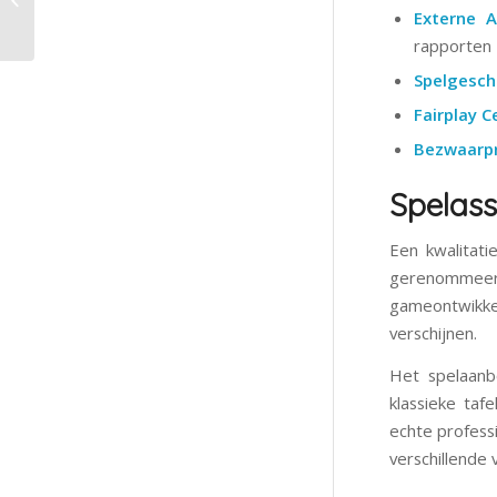
Externe A
Glüc...
rapporten
Spelgesch
Fairplay Ce
Bezwaarpr
Spelass
Een kwalitati
gerenommeerde
gameontwikkel
verschijnen.
Het spelaanb
klassieke taf
echte professi
verschillende