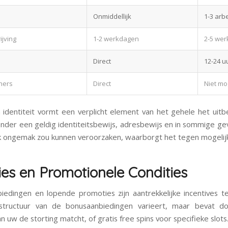
Onmiddellijk
1-3 arb
jving
1-2 werkdagen
2-5 we
Direct
12-24 u
hers
Direct
Niet mo
an identiteit vormt een verplicht element van het gehele het ui
nder een geldig identiteitsbewijs, adresbewijs en in sommige geva
jk ongemak zou kunnen veroorzaken, waarborgt het tegen mogelijke
es en Promotionele Condities
edingen en lopende promoties zijn aantrekkelijke incentives 
e structuur van de bonusaanbiedingen varieert, maar bevat d
 uw de storting matcht, of gratis free spins voor specifieke slots