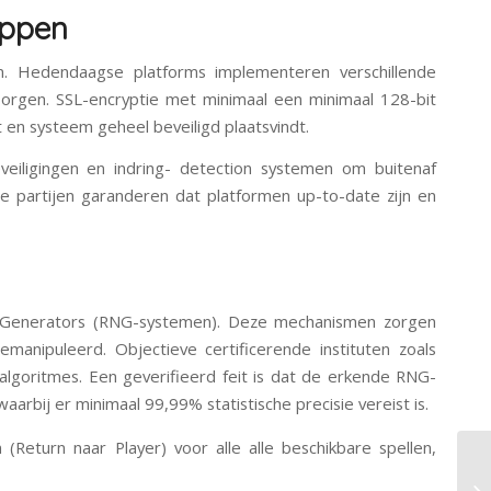
appen
rm. Hedendaagse platforms implementeren verschillende
borgen. SSL-encryptie met minimaal een minimaal 128-bit
t en systeem geheel beveiligd plaatsvindt.
veiligingen en indring- detection systemen om buitenaf
e partijen garanderen dat platformen up-to-date zijn en
r Generators (RNG-systemen). Deze mechanismen zorgen
manipuleerd. Objectieve certificerende instituten zoals
algoritmes. Een geverifieerd feit is dat de erkende RNG-
rbij er minimaal 99,99% statistische precisie vereist is.
eturn naar Player) voor alle alle beschikbare spellen,
Ma