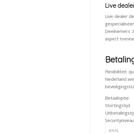
Live deale
Live dealer d
gespecialise
Deelnemers zi
aspect toevoe
Betalin
Flexibiliteit
Nederland wer
beveiligingsst
Betaaloptie
Stortingstijd
Uitbetalingsti
Securityniveau
iDEAL