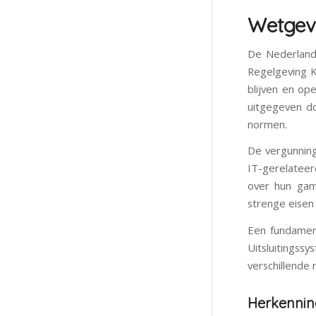
Wetgevi
De Nederland
Regelgeving K
blijven en op
uitgegeven do
normen.
De vergunning
IT-gerelateer
over hun gam
strenge eisen
Een fundament
Uitsluitingss
verschillende
Herkenning