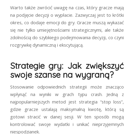
Warto także zwrócić uwagę na czas, który gracze mają
na podjęcie decyzji o wypłacie. Zazwyczaj jest to krótki
okres, co dodaje emocji do gry. Gracze muszą wykazać
się nie tylko umiejętnościami strategicznymi, ale także
zdolnością do szybkiego podejmowania decyzji, co czyni
rozgrywkę dynamiczną i ekscytującą.
Strategie gry: Jak zwiększyć
swoje szanse na wygraną?
Stosowanie odpowiednich strategii może znacząco
wpłynąć na wyniki w grach typu crash. Jedną z
najpopularniejszych metod jest strategia “stop loss”,
gdzie gracze ustalają maksymalną kwotę, którą są
gotowi stracić w danej sesji. W ten sposób mogą
kontrolować swoje wydatki i unikać nieprzyjemnych
niespodzianek.