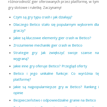
różnorodność gier oferowanych przez platformę, w tym
gry slotowe i ruletkę. Zaczynamy!
Czym są gry typu crash i jak działają?
Dlaczego Betico stało się popularnym wyborem dla
graczy?
Jakie są kluczowe elementy gier crash w Betico?
Zrozumienie mechaniki gier crash w Betico
Strategie gry: Jak zwiększyć swoje szanse na
wygraną?
Jakie inne gry oferuje Betico? Przegląd oferty
Betico i jego unikalne funkcje: Co wyróżnia tę
platformę?
Jakie są najpopularniejsze gry w Betico? Ranking i
opinie
Bezpieczeństwo i odpowiedzialne granie na Betico