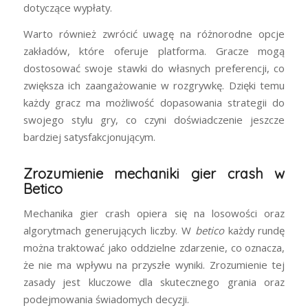
dotyczące wypłaty.
Warto również zwrócić uwagę na różnorodne opcje
zakładów, które oferuje platforma. Gracze mogą
dostosować swoje stawki do własnych preferencji, co
zwiększa ich zaangażowanie w rozgrywkę. Dzięki temu
każdy gracz ma możliwość dopasowania strategii do
swojego stylu gry, co czyni doświadczenie jeszcze
bardziej satysfakcjonującym.
Zrozumienie mechaniki gier crash w
Betico
Mechanika gier crash opiera się na losowości oraz
algorytmach generujących liczby. W
betico
każdy rundę
można traktować jako oddzielne zdarzenie, co oznacza,
że nie ma wpływu na przyszłe wyniki. Zrozumienie tej
zasady jest kluczowe dla skutecznego grania oraz
podejmowania świadomych decyzji.