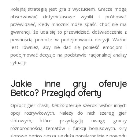
Kolejną strategią jest gra z wyczuciem. Gracze mogą
obserwować dotychczasowe wyniki i próbować
przewidzieć, kiedy mnożnik może spaść. Choć nie ma
gwarancji, że uda się to przewidzieć, doświadczenie z
pewnością pomoże w podejmowaniu decyzji. Ważne
jest również, aby nie dać się ponieść emocjom i
podejmować decyzje na podstawie racjonalnej analizy
sytuacji.
Jakie inne gry oferuje
Betico? Przegląd oferty
Oprócz gier crash,
betico
oferuje szeroki wybór innych
opcji rozrywkowych. Należy do nich szereg gier
slotowych, które przyciągają uwagę graczy
różnorodnością tematów i funkcji bonusowych. Gry
slotowe betico cieszą się dużą popularnością z powodu