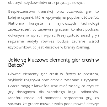
obecnych użytkowników oraz przyciąga nowych.
Bezpieczeństwo transakcji oraz uczciwość gier to
kolejne czynniki, które wpływają na popularność
betico
.
Platforma korzysta z najnowszych technologii
zabezpieczeń, co zapewnia graczom komfort podczas
dokonywania wpłat i wypłat. Przejrzystość zasad gry i
regularne audyty również budują zaufanie wśród
użytkowników, co jest kluczowe w branży iGaming.
Jakie są kluczowe elementy gier crash w
Betico?
Główne elementy gier crash w
betico
to prostota,
szybkość rozgrywki oraz emocje związane z ryzykiem.
Gracze mogą z łatwością zrozumieć zasady, co czyni te
gry dostępnymi dla szerokiego kręgu odbiorców.
Mnożnik rośnie od momentu rozpoczęcia gry, co
sprawia, że gracze muszą szybko podejmować decyzje