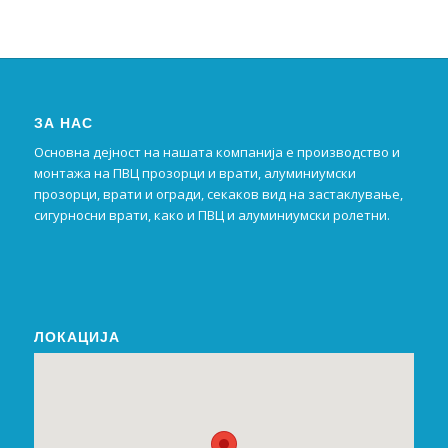
ЗА НАС
Основна дејност на нашата компанија е производство и
монтажа на ПВЦ прозорци и врати, алуминиумски
прозорци, врати и огради, секаков вид на застаклување,
сигурносни врати, како и ПВЦ и алуминиумски ролетни.
ЛОКАЦИЈА