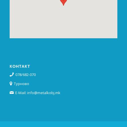
КОНТАКТ
078/682-070
Турново
E-Mail: info@metalkobj.mk