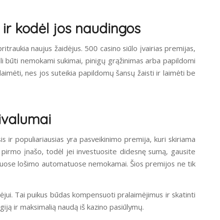
ir kodėl jos naudingos
traukia naujus žaidėjus. 500 casino siūlo įvairias premijas,
 gali būti nemokami sukimai, pinigų grąžinimas arba papildomi
aimėti, nes jos suteikia papildomų šansų žaisti ir laimėti be
rivalumai
sis ir populiariausias yra pasveikinimo premija, kuri skiriama
 pirmo įnašo, todėl jei investuosite didesnę sumą, gausite
tikruose lošimo automatuose nemokamai. Šios premijos ne tik
ėjui. Tai puikus būdas kompensuoti pralaimėjimus ir skatinti
giją ir maksimalią naudą iš kazino pasiūlymų.