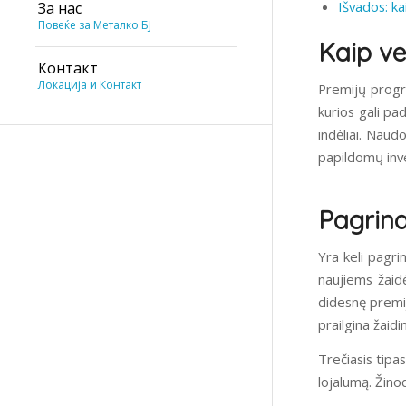
Išvados: ka
За нас
Повеќе за Металко БЈ
Kaip ve
Контакт
Локација и Контакт
Premijų progra
kurios gali pa
indėliai. Naud
papildomų inve
Pagrind
Yra keli pagri
naujiems žaidė
didesnę premij
prailgina žaidi
Trečiasis tipa
lojalumą. Žino