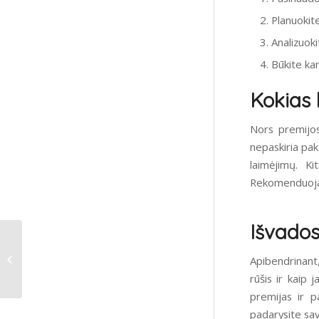
Planuokite
Analizuoki
Būkite ka
Kokias 
Nors premijos
nepaskiria pak
laimėjimų. Ki
Rekomenduojama
Išvados
Comment le casino Wishwin garantit
une expérience de jeu équitable et
Apibendrinant,
tra...
rūšis ir kaip 
premijas ir p
padarysite sav