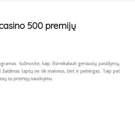
 casino 500 premijų
ramas. Sužinosite, kaip išsireikalauti geriausių pasiūlymų,
ad žaidimas taptų ne tik malonus, bet ir pelningas. Taip pat
jusių su premijų naudojimu.