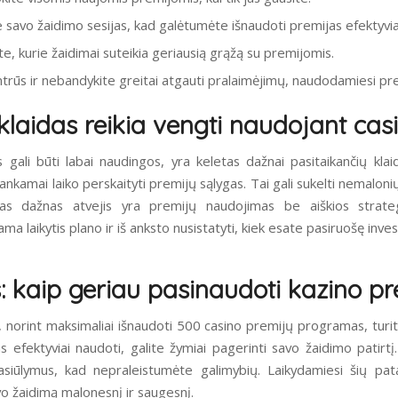
 savo žaidimo sesijas, kad galėtumėte išnaudoti premijas efektyvia
te, kurie žaidimai suteikia geriausią grąžą su premijomis.
ntrūs ir nebandykite greitai atgauti pralaimėjimų, naudodamiesi pr
klaidas reikia vengti naudojant ca
 gali būti labai naudingos, yra keletas dažnai pasitaikančių kla
ankamai laiko perskaityti premijų sąlygas. Tai gali sukelti nemalonių
tas dažnas atvejis yra premijų naudojimas be aiškios strategi
 laikytis plano ir iš anksto nusistatyti, kiek esate pasiruošę invest
: kaip geriau pasinaudoti kazino p
 norint maksimaliai išnaudoti 500 casino premijų programas, turite
jas efektyviai naudoti, galite žymiai pagerinti savo žaidimo patirt
asiūlymus, kad nepraleistumėte galimybių. Laikydamiesi šių pata
o žaidimą malonesnį ir saugesnį.