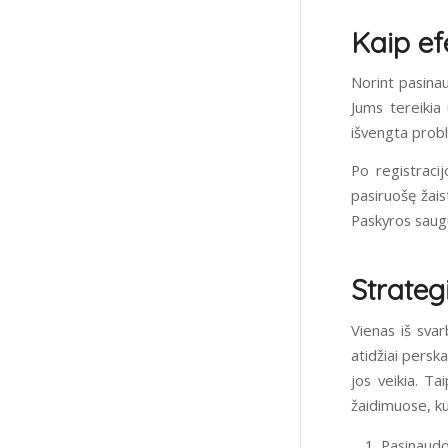
Kaip efe
Norint pasinau
Jums tereikia
išvengta probl
Po registracij
pasiruošę žais
Paskyros saugum
Strateg
Vienas iš svar
atidžiai perska
jos veikia. T
žaidimuose, ku
Pasinaudok