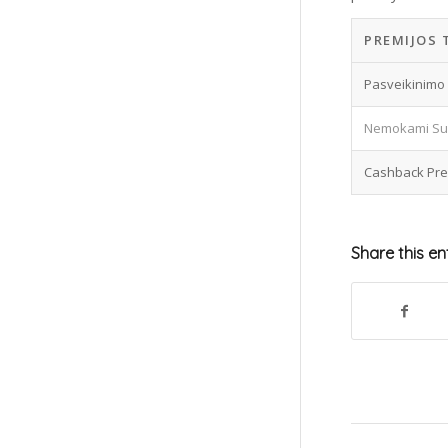
PREMIJOS 
Pasveikinimo
Nemokami Su
Cashback Pre
Share this en