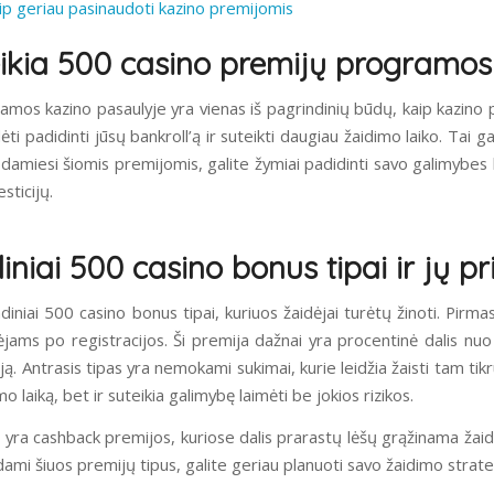
ip geriau pasinaudoti kazino premijomis
ikia 500 casino premijų programos 
mos kazino pasaulyje yra vienas iš pagrindinių būdų, kaip kazino pri
dėti padidinti jūsų bankroll’ą ir suteikti daugiau žaidimo laiko. Tai
odamiesi šiomis premijomis, galite žymiai padidinti savo galimybes l
sticijų.
iniai 500 casino bonus tipai ir jų p
ndiniai 500 casino bonus tipai, kuriuos žaidėjai turėtų žinoti. Pirma
jams po registracijos. Ši premija dažnai yra procentinė dalis nuo
ą. Antrasis tipas yra nemokami sukimai, kurie leidžia žaisti tam 
mo laiką, bet ir suteikia galimybę laimėti be jokios rizikos.
s yra cashback premijos, kuriose dalis prarastų lėšų grąžinama žaid
dami šiuos premijų tipus, galite geriau planuoti savo žaidimo strate