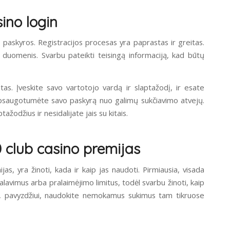
sino login
o paskyros. Registracijos procesas yra paprastas ir greitas.
s duomenis. Svarbu pateikti teisingą informaciją, kad būtų
stas. Įveskite savo vartotojo vardą ir slaptažodį, ir esate
ad apsaugotumėte savo paskyrą nuo galimų sukčiavimo atvejų.
ažodžius ir nesidalijate jais su kitais.
0 club casino premijas
as, yra žinoti, kada ir kaip jas naudoti. Pirmiausia, visada
kalavimus arba pralaimėjimo limitus, todėl svarbu žinoti, kaip
is, pavyzdžiui, naudokite nemokamus sukimus tam tikruose