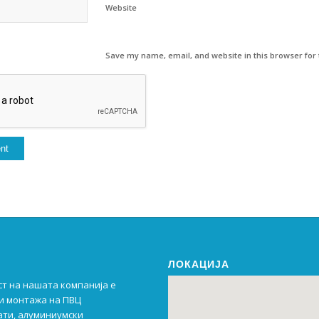
Website
Save my name, email, and website in this browser for
ЛОКАЦИЈА
ст на нашата компанија е
и монтажа на ПВЦ
ати, алуминиумски