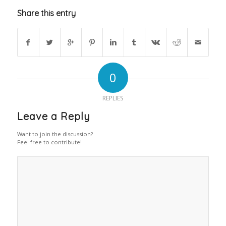
Share this entry
0
REPLIES
Leave a Reply
Want to join the discussion?
Feel free to contribute!