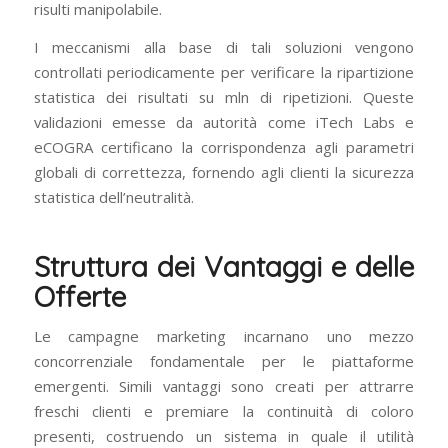
risulti manipolabile.
I meccanismi alla base di tali soluzioni vengono
controllati periodicamente per verificare la ripartizione
statistica dei risultati su mln di ripetizioni. Queste
validazioni emesse da autorità come iTech Labs e
eCOGRA certificano la corrispondenza agli parametri
globali di correttezza, fornendo agli clienti la sicurezza
statistica dell’neutralità.
Struttura dei Vantaggi e delle
Offerte
Le campagne marketing incarnano uno mezzo
concorrenziale fondamentale per le piattaforme
emergenti. Simili vantaggi sono creati per attrarre
freschi clienti e premiare la continuità di coloro
presenti, costruendo un sistema in quale il utilità