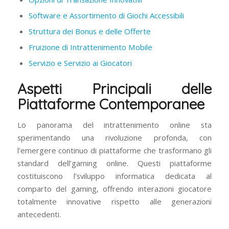
Software e Assortimento di Giochi Accessibili
Struttura dei Bonus e delle Offerte
Fruizione di Intrattenimento Mobile
Servizio e Servizio ai Giocatori
Aspetti Principali delle
Piattaforme Contemporanee
Lo panorama del intrattenimento online sta
sperimentando una rivoluzione profonda, con
l’emergere continuo di piattaforme che trasformano gli
standard dell’gaming online. Questi piattaforme
costituiscono l’sviluppo informatica dedicata al
comparto del gaming, offrendo interazioni giocatore
totalmente innovative rispetto alle generazioni
antecedenti.