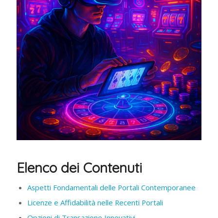
Elenco dei Contenuti
Aspetti Fondamentali delle Portali Contemporanee
Licenze e Affidabilità nelle Recenti Portali
Opzioni di Transazione Innovativi