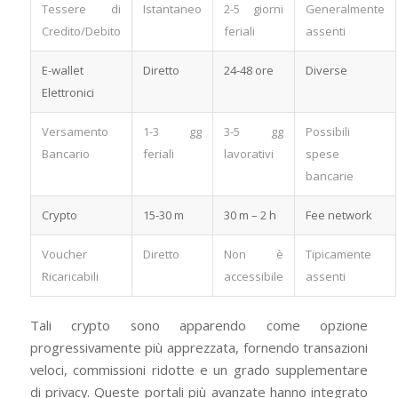
Tessere di
Istantaneo
2-5 giorni
Generalmente
Credito/Debito
feriali
assenti
E-wallet
Diretto
24-48 ore
Diverse
Elettronici
Versamento
1-3 gg
3-5 gg
Possibili
Bancario
feriali
lavorativi
spese
bancarie
Crypto
15-30 m
30 m – 2 h
Fee network
Voucher
Diretto
Non è
Tipicamente
Ricaricabili
accessibile
assenti
Tali crypto sono apparendo come opzione
progressivamente più apprezzata, fornendo transazioni
veloci, commissioni ridotte e un grado supplementare
di privacy. Queste portali più avanzate hanno integrato