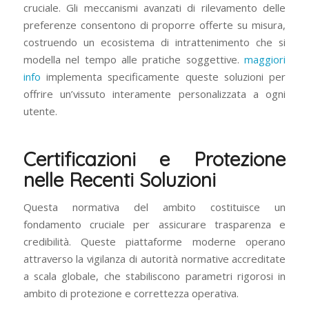
cruciale. Gli meccanismi avanzati di rilevamento delle
preferenze consentono di proporre offerte su misura,
costruendo un ecosistema di intrattenimento che si
modella nel tempo alle pratiche soggettive.
maggiori
info
implementa specificamente queste soluzioni per
offrire un’vissuto interamente personalizzata a ogni
utente.
Certificazioni e Protezione
nelle Recenti Soluzioni
Questa normativa del ambito costituisce un
fondamento cruciale per assicurare trasparenza e
credibilità. Queste piattaforme moderne operano
attraverso la vigilanza di autorità normative accreditate
a scala globale, che stabiliscono parametri rigorosi in
ambito di protezione e correttezza operativa.