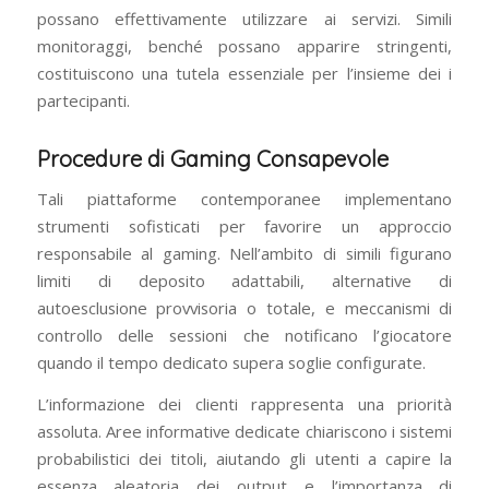
possano effettivamente utilizzare ai servizi. Simili
monitoraggi, benché possano apparire stringenti,
costituiscono una tutela essenziale per l’insieme dei i
partecipanti.
Procedure di Gaming Consapevole
Tali piattaforme contemporanee implementano
strumenti sofisticati per favorire un approccio
responsabile al gaming. Nell’ambito di simili figurano
limiti di deposito adattabili, alternative di
autoesclusione provvisoria o totale, e meccanismi di
controllo delle sessioni che notificano l’giocatore
quando il tempo dedicato supera soglie configurate.
L’informazione dei clienti rappresenta una priorità
assoluta. Aree informative dedicate chiariscono i sistemi
probabilistici dei titoli, aiutando gli utenti a capire la
essenza aleatoria dei output e l’importanza di