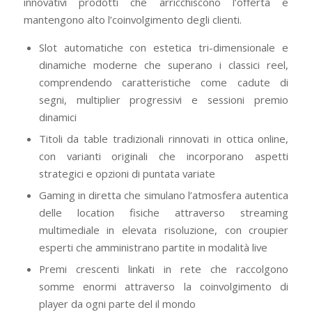
innovativi prodotti che arricchiscono l’offerta e
mantengono alto l’coinvolgimento degli clienti.
Slot automatiche con estetica tri-dimensionale e
dinamiche moderne che superano i classici reel,
comprendendo caratteristiche come cadute di
segni, multiplier progressivi e sessioni premio
dinamici
Titoli da table tradizionali rinnovati in ottica online,
con varianti originali che incorporano aspetti
strategici e opzioni di puntata variate
Gaming in diretta che simulano l’atmosfera autentica
delle location fisiche attraverso streaming
multimediale in elevata risoluzione, con croupier
esperti che amministrano partite in modalità live
Premi crescenti linkati in rete che raccolgono
somme enormi attraverso la coinvolgimento di
player da ogni parte del il mondo