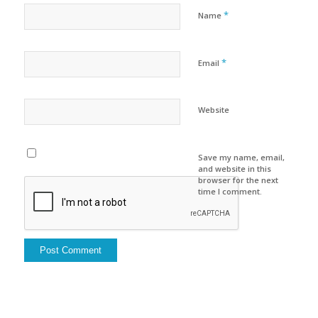
*
Name
*
Email
Website
Save my name, email,
and website in this
browser for the next
time I comment.