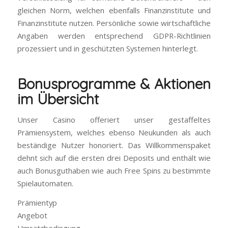
gleichen Norm, welchen ebenfalls Finanzinstitute und
Finanzinstitute nutzen. Persönliche sowie wirtschaftliche
Angaben werden entsprechend GDPR-Richtlinien
prozessiert und in geschützten Systemen hinterlegt.
Bonusprogramme & Aktionen
im Übersicht
Unser Casino offeriert unser gestaffeltes
Prämiensystem, welches ebenso Neukunden als auch
beständige Nutzer honoriert. Das Willkommenspaket
dehnt sich auf die ersten drei Deposits und enthält wie
auch Bonusguthaben wie auch Free Spins zu bestimmte
Spielautomaten.
Prämientyp
Angebot
Umsatzbedingung