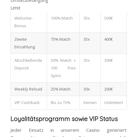
Limit
Welcome-
100% Match
35x
500€
Bonus
Zweite
75% Match
35x
400€
Einzahlung
Abschließende
50% Match +
35x
300€
Deposit
100 Free
Spins
Weekly Reload
25% Match
30x
200€
VIP-Cashback
Bis zu 15%
Keinen
Unlimitiert
Loyalitätsprogramm sowie VIP Status
Jeder Einsatz in unserem Casino generiert