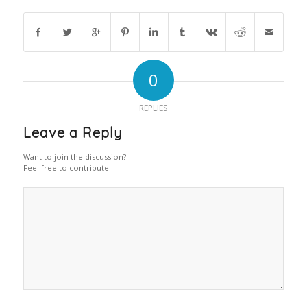
0
REPLIES
Leave a Reply
Want to join the discussion?
Feel free to contribute!