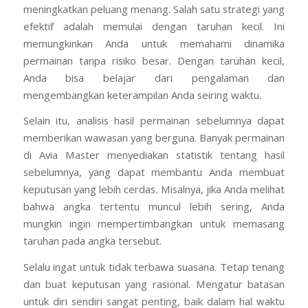
meningkatkan peluang menang. Salah satu strategi yang
efektif adalah memulai dengan taruhan kecil. Ini
memungkinkan Anda untuk memahami dinamika
permainan tanpa risiko besar. Dengan taruhan kecil,
Anda bisa belajar dari pengalaman dan
mengembangkan keterampilan Anda seiring waktu.
Selain itu, analisis hasil permainan sebelumnya dapat
memberikan wawasan yang berguna. Banyak permainan
di Avia Master menyediakan statistik tentang hasil
sebelumnya, yang dapat membantu Anda membuat
keputusan yang lebih cerdas. Misalnya, jika Anda melihat
bahwa angka tertentu muncul lebih sering, Anda
mungkin ingin mempertimbangkan untuk memasang
taruhan pada angka tersebut.
Selalu ingat untuk tidak terbawa suasana. Tetap tenang
dan buat keputusan yang rasional. Mengatur batasan
untuk diri sendiri sangat penting, baik dalam hal waktu