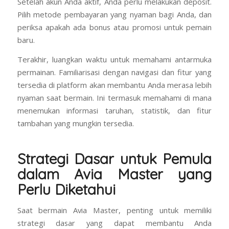
Setelah akun Anda aktif, Anda perlu melakukan deposit.
Pilih metode pembayaran yang nyaman bagi Anda, dan
periksa apakah ada bonus atau promosi untuk pemain
baru.
Terakhir, luangkan waktu untuk memahami antarmuka
permainan. Familiarisasi dengan navigasi dan fitur yang
tersedia di platform akan membantu Anda merasa lebih
nyaman saat bermain. Ini termasuk memahami di mana
menemukan informasi taruhan, statistik, dan fitur
tambahan yang mungkin tersedia.
Strategi Dasar untuk Pemula
dalam Avia Master yang
Perlu Diketahui
Saat bermain Avia Master, penting untuk memiliki
strategi dasar yang dapat membantu Anda