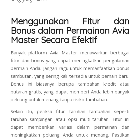
Menggunakan Fitur dan
Bonus dalam Permainan Avia
Master Secara Efektif
Banyak platform Avia Master menawarkan berbagai
fitur dan bonus yang dapat meningkatkan pengalaman
bermain Anda. Jangan ragu untuk memanfaatkan bonus
sambutan, yang sering kali tersedia untuk pemain baru.
Bonus ini biasanya berupa tambahan kredit atau
putaran gratis, yang dapat memberi Anda lebih banyak
peluang untuk menang tanpa risiko tambahan.
Selain itu, periksa fitur taruhan tambahan seperti
taruhan sampingan atau opsi multi-taruhan. Fitur ini
dapat memberikan variasi dalam permainan dan
meningkatkan peluang Anda untuk menang. Pastikan