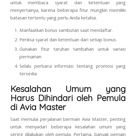
untuk membaca syarat dan ketentuan yang
menyertainya, karena beberapa fitur mungkin memiliki
batasan tertentu yang perlu Anda ketahui.
Manfaatkan bonus sambutan saat mendaftar.
Periksa syarat dan ketentuan dari setiap bonus.
Gunakan fitur taruhan tambahan untuk variasi
permainan.
Selalu perbarui informasi tentang promosi yang
tersedia.
Kesalahan Umum yang
Harus Dihindari oleh Pemula
di Avia Master
Saat memulai perjalanan bermain Avia Master, penting
untuk menyadari beberapa kesalahan umum yang
sering dilakukan oleh pemula. Pertama, banyak pemain