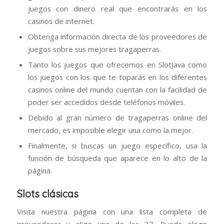
juegos con dinero real que encontrarás en los
casinos de internet.
Obtenga información directa de los proveedores de
juegos sobre sus mejores tragaperras.
Tanto los juegos que ofrecemos en SlotJava como
los juegos con los que te toparás en los diferentes
casinos online del mundo cuentan con la facilidad de
poder ser accedidos desde teléfonos móviles.
Debido al gran número de tragaperras online del
mercado, es imposible elegir una como la mejor.
Finalmente, si buscas un juego específico, usa la
función de búsqueda que aparece en lo alto de la
página.
Slots clásicas
Visita nuestra página con una lista completa de