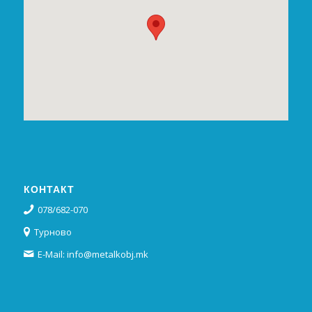
КОНТАКТ
078/682-070
Турново
E-Mail: info@metalkobj.mk