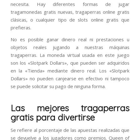
necesita. Hay diferentes formas de jugar
tragamonedas gratis nuevas, tragaperras online gratis
clásicas, o cualquier tipo de slots online gratis que
prefieras.
No es posible ganar dinero real ni prestaciones u
objetos reales jugando a nuestras máquinas
tragaperras. La moneda virtual usada en este juego
son los «Slotpark Dollars», que pueden ser adquiridos
en la «Tienda» mediante dinero real. Los «Slotpark
Dollars» no pueden canjearse en efectivo ni tampoco
se puede solicitar su pago de ninguna forma.
Las mejores tragaperras
gratis para divertirse
Se refiere al porcentaje de las apuestas realizadas que
se devuelve a los jugadores como premios. Queen of