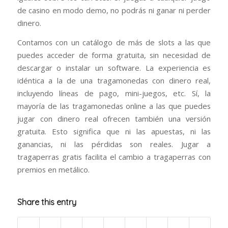
de casino en modo demo, no podrás ni ganar ni perder
dinero.
Contamos con un catálogo de más de slots a las que
puedes acceder de forma gratuita, sin necesidad de
descargar o instalar un software. La experiencia es
idéntica a la de una tragamonedas con dinero real,
incluyendo líneas de pago, mini-juegos, etc. Sí, la
mayoría de las tragamonedas online a las que puedes
jugar con dinero real ofrecen también una versión
gratuita. Esto significa que ni las apuestas, ni las
ganancias, ni las pérdidas son reales. Jugar a
tragaperras gratis facilita el cambio a tragaperras con
premios en metálico.
Share this entry