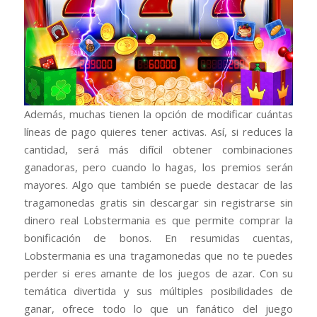
Además, muchas tienen la opción de modificar cuántas
líneas de pago quieres tener activas. Así, si reduces la
cantidad, será más difícil obtener combinaciones
ganadoras, pero cuando lo hagas, los premios serán
mayores. Algo que también se puede destacar de las
tragamonedas gratis sin descargar sin registrarse sin
dinero real Lobstermania es que permite comprar la
bonificación de bonos. En resumidas cuentas,
Lobstermania es una tragamonedas que no te puedes
perder si eres amante de los juegos de azar. Con su
temática divertida y sus múltiples posibilidades de
ganar, ofrece todo lo que un fanático del juego