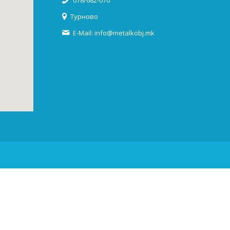
078/682-070
Турново
E-Mail: info@metalkobj.mk