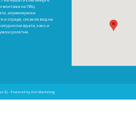
ст на нашата компанија е
и монтажа на ПВЦ
ати, алуминиумски
и и огради, секаков вид на
сигурносни врати, како и
умски ролетни.
лко БЈ - Powered by
Eon Marketing