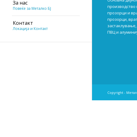
Основна дејно
За нас
производство 
Повеќе за Металко БЈ
прозорци и вр
прозорци, врат
Контакт
застаклување, 
Локација и Контакт
ПВЦ и алумини
Copyright - Мета