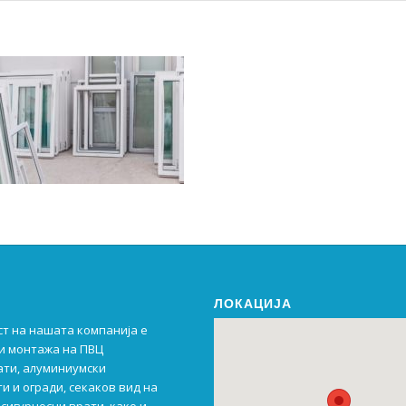
ЛОКАЦИЈА
ст на нашата компанија е
и монтажа на ПВЦ
ати, алуминиумски
и и огради, секаков вид на