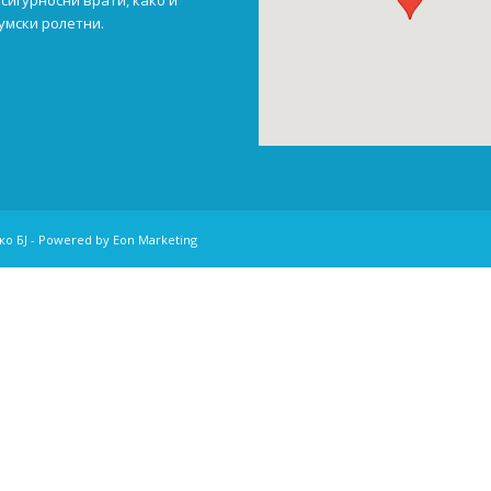
сигурносни врати, како и
умски ролетни.
лко БЈ - Powered by
Eon Marketing