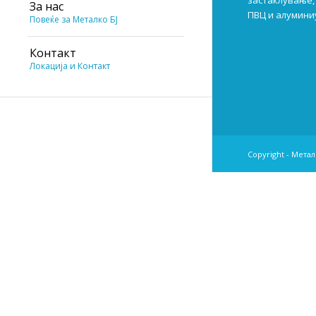
застаклување, 
За нас
ПВЦ и алумини
Повеќе за Металко БЈ
Контакт
Локација и Контакт
Copyright - Мета