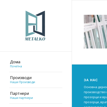
Дома
Почетна
Производи
ЗА НАС
Наши Производи
Основна дејно
производство 
Партнери
прозорци и вр
Наши партнери
прозорци, врат