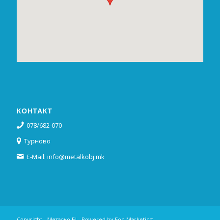
КОНТАКТ
078/682-070
Турново
E-Mail: info@metalkobj.mk
Copyright - Металко БЈ - Powered by
Eon Marketing